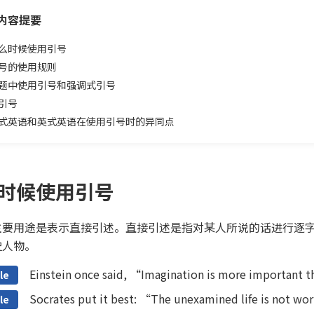
内容提要
么时候使用引号
号的使用规则
题中使用引号和强调式引号
引号
式英语和英式英语在使用引号时的异同点
时候使用引号
主要用途是表示直接引述。直接引述是指对某人所说的话进行逐
史人物。
Einstein once said, “Imagination is more important
le
Socrates put it best: “The unexamined life is not wor
le