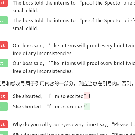
The boss told the interns to “proof the Spector brief
ect
small child.
The boss told the interns to “proof the Spector brief
ct
small child.
Our boss said, “The interns will proof every brief twi
ect
free of any inconsistencies.
Our boss said, “The interns will proof every brief twi
ct
free of any inconsistencies.
如果问号和感叹号属于引用内容的一部分，则应当放在引号内。否则
She shouted, “I’m so excited
”!
ect
She shouted, “I’m so excited
!”
ct
Why do you roll your eyes every time I say, “Please do
ect
Why do you roll your eyes every time I say, “Please do
ct