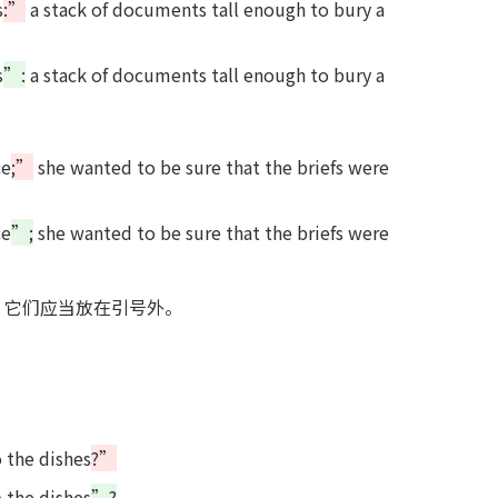
s
:”
a stack of documents tall enough to bury a
s
”:
a stack of documents tall enough to bury a
ce
;”
she wanted to be sure that the briefs were
ce
”;
she wanted to be sure that the briefs were
，它们应当放在引号外。
 the dishes
?”
 the dishes
”?