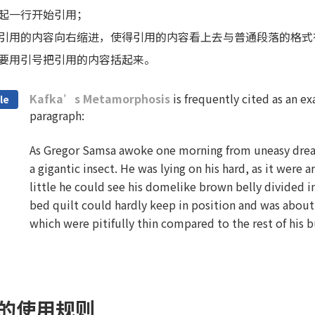
起一行开始引用；
引用的内容向右缩进，使得引用的内容看上去与普通段落的格式
要用引号把引用的内容括起来。
Kafka’s Metamorphosis
is frequently cited as an ex
le
paragraph:
As Gregor Samsa awoke one morning from uneasy dream
a gigantic insect. He was lying on his hard, as it were 
little he could see his domelike brown belly divided i
bed quilt could hardly keep in position and was about
which were pitifully thin compared to the rest of his b
的使用规则