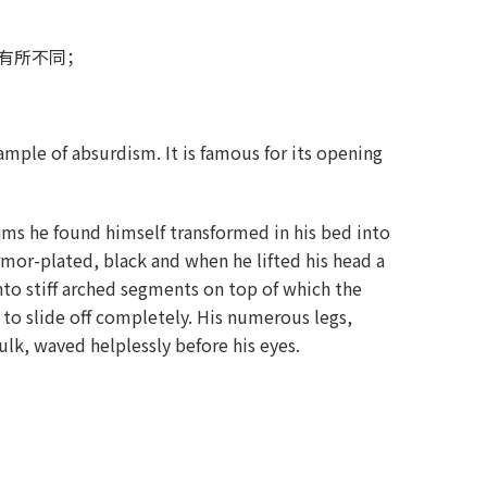
有所不同；
ample of absurdism. It is famous for its opening
s he found himself transformed in his bed into
armor-plated, black and when he lifted his head a
nto stiff arched segments on top of which the
 to slide off completely. His numerous legs,
ulk, waved helplessly before his eyes.