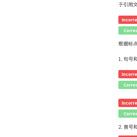
于引用
Incorr
Corre
根据标
1. 句
Incorr
Corre
Incorr
Corre
2. 冒