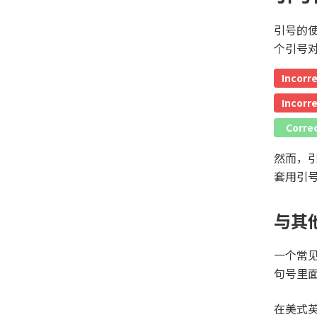
引号的
个引号
Incorr
Incorr
Corre
然而，
套用引
与其
一个常
句号里
在美式