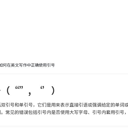
如何在英文写作中正确使用引号
（“”, ‘’）
括双引号和单引号，它们是用来表示直接引语或强调给定的单词
则。常见的错误包括引号内是否使用大写字母、引号内套用引号