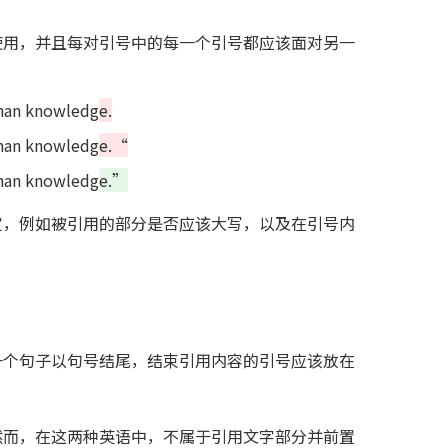
使用，并且每对引号中的每一个引号都应该面对另一
than knowledg
e.
than knowledg
e.“
than knowledg
e.”
定，例如被引用的部分是否应该大写，以及在引号内
一个句子以句号结尾，结束引用内容的引号应该放在
然而，在这两种英语中，不属于引用文字部分并前置