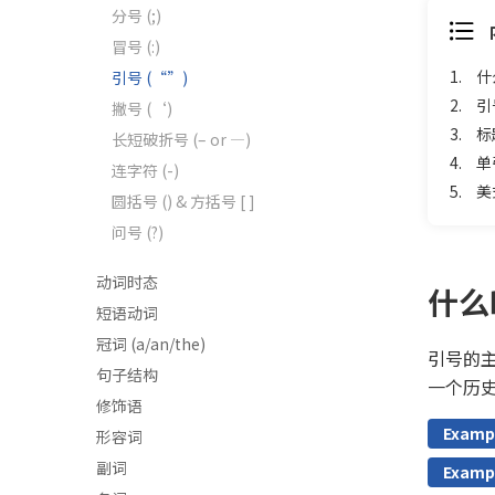
分号 (;)
冒号 (:)
1.
什
引号 (“”)
2.
引
撇号 (‘)
3.
标
长短破折号 (– or —)
4.
单
连字符 (-)
5.
美
圆括号 () & 方括号 [ ]
问号 (?)
动词时态
什么
短语动词
冠词 (a/an/the)
引号的
句子结构
一个历
修饰语
Examp
形容词
副词
Examp