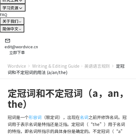
学习资源
FAQ
关于我们
简体中文
edit@wordvice.cn
立即下单
Wordvice
Writing & Editing Guide
英语语言规则
定冠
词和不定冠词的用法 (a/an/the)
定冠词和不定冠词（a，an，
the）
冠词是一个
形容词
（限定词），出现在
名词
之前并修饰名词。冠
词用于表示名词是特指还是泛指。定冠词（“the”）用于名词
的特指，即名词所指示的具体身份是确定的。不定冠词（“a”