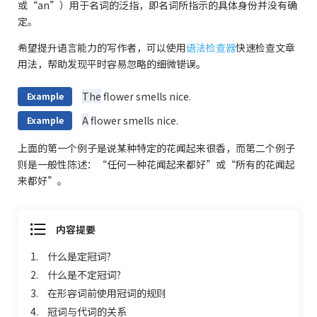
或“an”）用于名词的泛指，即名词所指示的具体身份并没有确
定。
希望提升语言能力的写作者，可以使用
语法检查器
快速检查文章
用法，帮助发现平时容易忽略的细微错误。
The
flower smells nice.
Example
A
flower smells nice.
Example
上面的第一个例子是说某种特定的花闻起来很香，而第二个例子
则是一般性陈述：“任何一种花闻起来都好”或“所有的花闻起
来都好”。
内容提要
1.
什么是定冠词?
2.
什么是不定冠词?
3.
在形容词前使用冠词的规则
4.
冠词与代词的关系