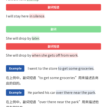
副词短语
I will stay here
in silence
.
副词
She will drop by
later
.
副词短语
She will drop by
when she gets off from work
.
I went to the store
to get some groceries
.
Example
在上例中，副词短语“to get some groceries”用来描述去商
店的目的。
He parked his car
over there near the park
.
Example
在上例中，副词短语“over there near the park”用来描述他