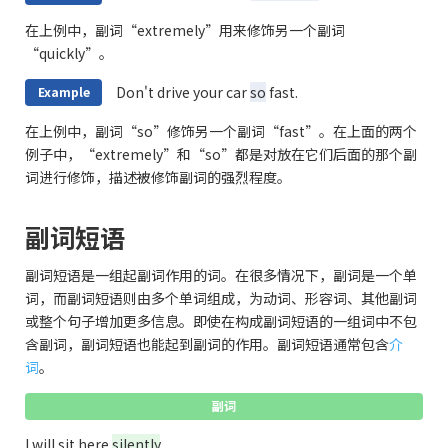
在上例中，副词“extremely”用来修饰另一个副词
“quickly”。
Don't drive your car
so
fast.
Example
在上例中，副词“so”修饰另一个副词“fast”。在上面的两个
例子中，“extremely”和“so”都是对放在它们后面的那个副
词进行修饰，描述被修饰副词的强烈程度。
副词短语
副词短语是一组起副词作用的词。在很多情况下，副词是一个单
词，而副词短语则由多个单词组成，为动词、形容词、其他副词
或整个句子增加更多信息。即使在构成副词短语的一组词中不包
含副词，副词短语也能起到副词的作用。副词短语通常包含
介
词
。
副词
I will sit here
silently
.