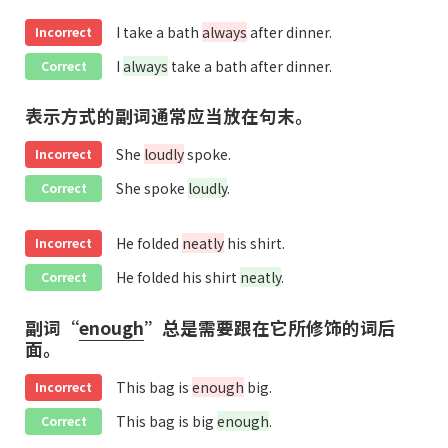
I take a bath
always
after dinner.
Incorrect
I
always
take a bath after dinner.
Correct
表示方式的副词通常应当放在句末。
She
loudly
spoke.
Incorrect
She spoke
loudly
.
Correct
He folded
neatly
his shirt.
Incorrect
He folded his shirt
neatly
.
Correct
副词“
enough
”总是需要跟在它所修饰的词后
面。
This bag is
enough
big.
Incorrect
This bag is big
enough
.
Correct