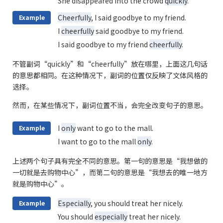
She disappeared into the crowd
quickly
.
Cheerfully
, I said goodbye to my friend.
Example
I
cheerfully
said goodbye to my friend.
I said goodbye to my friend
cheerfully
.
不管副词“quickly”和“cheerfully”放在哪里，上面这几句话
的意思都相同。在这种情况下，副词的位置仅反映了文体风格的
选择。
然而，在某些情况下，副词位置不当，会完全改变句子的意思。
I
only
want to go to the mall.
Example
I want to go to the mall
only
.
上述两个句子具有完全不同的意思。第一句的意思是“我想做的
一切就是去购物中心”，而第二句的意思是“我想去的唯一地方
就是购物中心”。
Especially
, you should treat her nicely.
Example
You should
especially
treat her nicely.