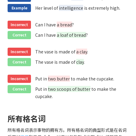
Her level of
intelligence
is extremely high.
Example
Can I have
a bread
?
Incorrect
Can I have
a loaf of bread
?
Correct
The vase is made of
a clay
.
Incorrect
The vase is made of
clay
.
Correct
Put in
two butter
to make the cupcake.
Incorrect
Put in
two scoops of butter
to make the
Correct
cupcake.
所有格名词
所有格名词表示事物的拥有方。所有格名词的典型形式是在名词