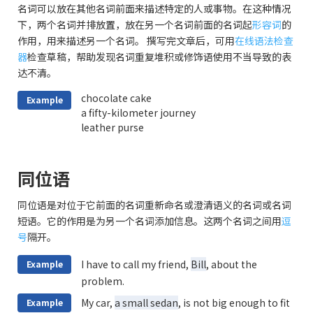
名词可以放在其他名词前面来描述特定的人或事物。在这种情况
下，两个名词并排放置，放在另一个名词前面的名词起
形容词
的
作用，用来描述另一个名词。 撰写完文章后，可用
在线语法检查
器
检查草稿，帮助发现名词重复堆积或修饰语使用不当导致的表
达不清。
chocolate cake
Example
a fifty-kilometer journey
leather purse
同位语
同位语是对位于它前面的名词重新命名或澄清语义的名词或名词
短语。它的作用是为另一个名词添加信息。这两个名词之间用
逗
号
隔开。
I have to call my friend,
Bill
, about the
Example
problem.
My car,
a small sedan
, is not big enough to fit
Example