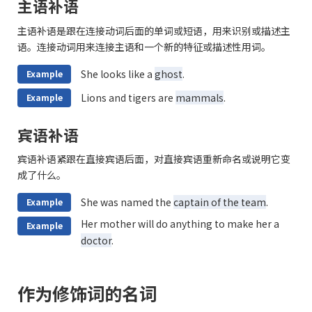
主语补语
主语补语是跟在连接动词后面的单词或短语，用来识别或描述主
语。连接动词用来连接主语和一个新的特征或描述性用词。
She looks like a
ghost
.
Example
Lions and tigers are
mammals
.
Example
宾语补语
宾语补语紧跟在直接宾语后面，对直接宾语重新命名或说明它变
成了什么。
She was named the
captain of the team
.
Example
Her mother will do anything to make her a
Example
doctor
.
作为修饰词的名词