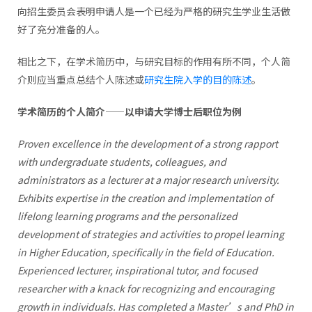
向招生委员会表明申请人是一个已经为严格的研究生学业生活做
好了充分准备的人。
相比之下，在学术简历中，与研究目标的作用有所不同，个人简
介则应当重点总结个人陈述或
研究生院入学的目的陈述
。
学术简历的个人简介——以申请大学博士后职位为例
Proven excellence in the development of a strong rapport
with undergraduate students, colleagues, and
administrators as a lecturer at a major research university.
Exhibits expertise in the creation and implementation of
lifelong learning programs and the personalized
development of strategies and activities to propel learning
in Higher Education, specifically in the field of Education.
Experienced lecturer, inspirational tutor, and focused
researcher with a knack for recognizing and encouraging
growth in individuals. Has completed a Master’s and PhD in