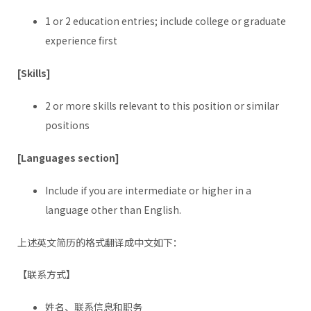
1 or 2 education entries; include college or graduate
experience first
[Skills]
2 or more skills relevant to this position or similar
positions
[Languages section]
Include if you are intermediate or higher in a
language other than English.
上述英文简历的格式翻译成中文如下：
【联系方式】
姓名、联系信息和职务