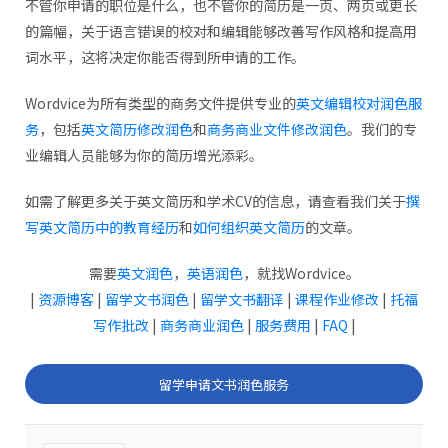
不管你申请的职位是什么，也不管你的简历是一页、两页或更长
的篇幅，关于语言错误的校对和编辑能够改善写作风格和提高用
词水平，这将决定你能否得到所申请的工作。
Wordvice为所有类型的商务文件提供专业的
英文编辑校对润色服
务
，包括
英文简历修改润色
和
商务商业文件修改润色
。我们的专
业编辑人员能够为你的简历增光添彩。
如需了解更多关于英文简历和学术CV的信息，请查看我们关于
撰
写英文简历中的教育经历
和
如何组织英文简历
的文章。
需要
英文润色
，
英语润色
，就找Wordvice。
|
资源博客
|
留学文书润色
|
留学文书翻译
|
课程作业修改
|
托福
写作批改
|
商务商业润色
|
服务费用
|
FAQ
|
留学申请文书润色服务