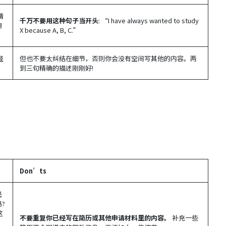
请
千万不要用这种句子当开头
: “I have always wanted to study
想
X because A, B, C.”
经
但也不要太纠结在细节，否则你会没有空间写其他的内容。两
到三句精确的描述刚刚好!
Don’ts
经
?
这
不要重复你已经写在简历或其他申请材料里的内容。
补充一些