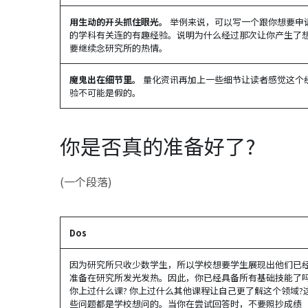
用生动的开头抓住眼光。
举例来说，可以写一个跟你想要申
的学科有关连的有趣经验。说明为什么经过那次让你产生了
要继续念研究所的热情。
魔鬼出在细节里。
量化资讯再加上一些细节让读者感觉这个
验不可能是假的。
你是否真的准备好了?
(一个段落)
Dos
因为研究所只收少数学生，所以学校想要学生展现出他们已
准备在研究所发光发热。因此，你已经具备所有基础技能了吗
你上过什么课? 你上过什么其他课程让自己更了解这个领域?
些问题都是学校想问的。当你在尝试回答时，不要照抄成绩