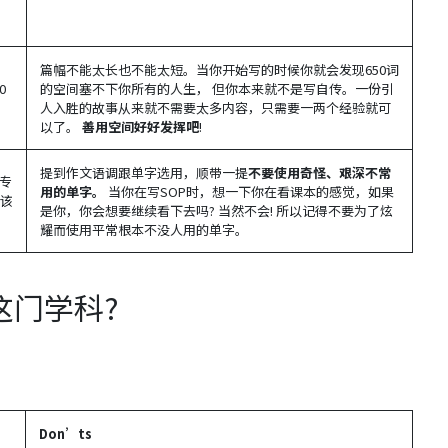
篇幅不能太长也不能太短。当你开始写的时候你就会发现650词
0
的空间塞不下你所有的人生， 但你本来就不是写自传。一份引
人入胜的故事从来就不需要太多内容，只需要一两个经验就可
以了。
善用空间好好发挥吧
!
提到作文语调跟单字选用，顺带一提
不要使用奇怪、艰深不常
专
用的单字。
当你在写SOP时，想一下你在看课本的感觉，如果
为该
是你，你会想要继续看下去吗? 当然不会! 所以记得不要为了炫
耀而使用平常根本不没人用的单字。
这门学科?
Don’ts