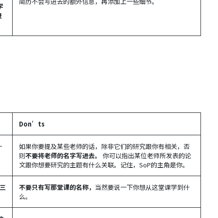
简历不会写进去的额外信息，再添加上一些细节。
学
进
Don’ts
一
如果你要提及某些老师的话，除非它们的研究跟你有相关，否
则
不要将老师的名字写进去。
你可以指出某位老师所发表的论
文跟你想要研究的主题有什么关联。记住，SoP的主角是你。
三
不要只有写那堂课的名称，
当然要说一下你想从这堂课学到什
么。