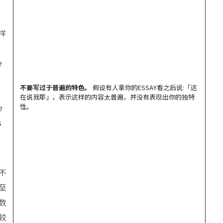
o
这样
e
不要写过于普遍的特色。
假设有人拿你的ESSAY看之后说:「这
在说我耶」，表示这样的内容太普遍，并没有表现出你的独特
e
性。
s
不
至
数
较