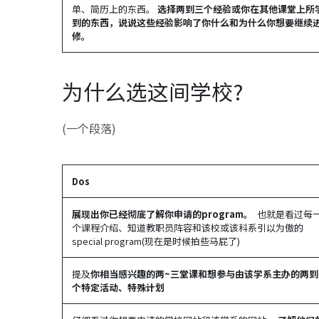
单、简历上的东西。
选择两到三个经验或你在其他课堂上所
到的东西，说说这些经验影响了你什么和为什么你想要继续
修。
为什么选这间学校?
(一个段落)
Dos
展现出你已经彻底了解你申请的program。
也就是看过每
个课程介绍、知道教职员阵容和该校或该科系引以为傲的
special program(现在是时候拍些马屁了)
提及
你相当感兴趣的两~三堂课和想参与由该学系主办的两到
个特定活动、特殊计划