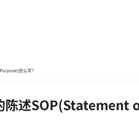
Purpose)怎么写？
OP(Statement of