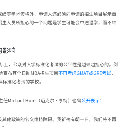
成绩等学术资格外，申请人还必须向申请的招生项目展示自
招生人员所担心的一个问题是学生可能会中途退学，而不继
的影响
。实际上，公众对入学标准化考试的公平性是越来越担心的。例
学院宣布其全日制MBA招生项目
不再考虑GMAT或GRE考试
，
弃标准化考试的学校。
Michael Hunt（迈克尔·亨特）也曾
公开表示
：
校其他政策的名义维持障碍。我祈祷有朝一日，我们将不再
。”