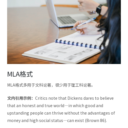
MLA格式
MLA格式多用于文科论著，很少用于理工科论著。
文内引用示例
：
Critics note that Dickens dares to believe
that an honest and true world—in which good and
upstanding people can thrive without the advantages of
money and high social status—can exist (Brown 86).