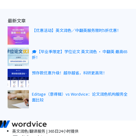
导
航
最新文章
【优惠活动】英文润色／中翻英服务限时5折优惠！
🎓【毕业季限定】学位论文 英文润色 · 中翻英 最高65
折！
预存款优惠升级！越存越省，科研更高效！
Editage（意得辑）vs Wordvice：论文润色机构服务全
面比较
英文润色/翻译服务 | 365日24小时提供