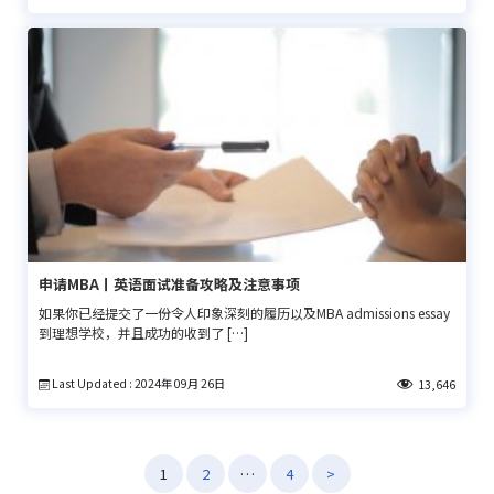
申请MBA丨英语面试准备攻略及注意事项
如果你已经提交了一份令人印象深刻的履历以及MBA admissions essay
到理想学校，并且成功的收到了 […]
Last Updated : 2024年 09月 26日
13,646
文
1
2
…
4
>
章