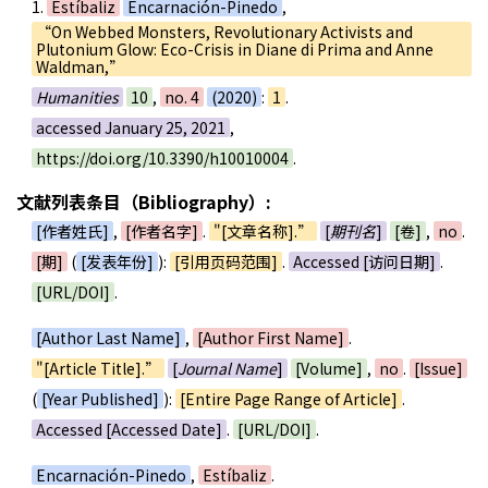
1.
Estíbaliz
Encarnación-Pinedo
,
“On Webbed Monsters, Revolutionary Activists and
Plutonium Glow: Eco-Crisis in Diane di Prima and Anne
Waldman,”
Humanities
10
,
no. 4
(2020)
:
1
.
accessed January 25, 2021
,
https://doi.org/10.3390/h10010004
.
文献列表条目（Bibliography）:
[作者姓氏]
,
[作者名字]
.
"[文章名称].”
[
期刊名
]
[卷]
,
no
.
[期]
(
[发表年份]
):
[引用页码范围]
.
Accessed [访问日期]
.
[URL/DOI]
.
[Author Last Name]
,
[Author First Name]
.
"[Article Title].”
[
Journal Name
]
[Volume]
,
no
.
[Issue]
(
[Year Published]
):
[Entire Page Range of Article]
.
Accessed [Accessed Date]
.
[URL/DOI]
.
Encarnación-Pinedo
,
Estíbaliz
.