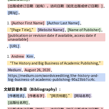
[出版或修订日期（如有），访问日期（如无出版或修订日期）]
,
[网址]
。
1.
[Author First Name]
[Author Last Name]
,
“[Page Title],”
[Website Name]
,
[Name of Publisher]
,
[publication or revision date if available, access date if
unavailable]
,
[URL]
.
1.
Andrew
Kim
,
“The History and Big Business of Academic Publishing,”
Medium
,
August 26, 2020
,
https://medium.com/wordviceediting/the-history-and-
big-business-of-academic-publishing-90a23bb7cc4c.
文献目录条目（Bibliography）:
[作者姓氏]
,
[作者名字]
.
“[网页标题].”
[网站名称]
.
[出版社名称]
,