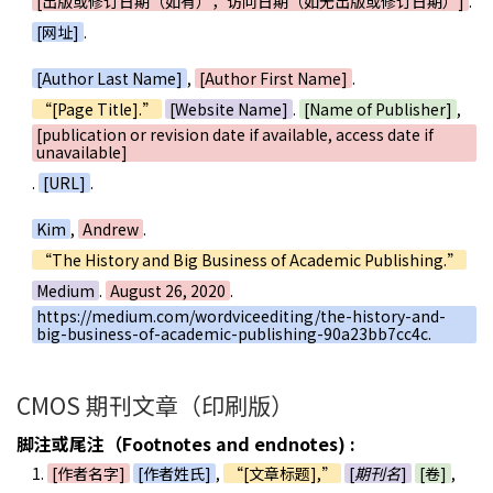
[出版或修订日期（如有），访问日期（如无出版或修订日期）]
.
[网址]
.
[Author Last Name]
,
[Author First Name]
.
“[Page Title].”
[Website Name]
.
[Name of Publisher]
,
[publication or revision date if available, access date if
unavailable]
.
[URL]
.
Kim
,
Andrew
.
“The History and Big Business of Academic Publishing.”
Medium
.
August 26, 2020
.
https://medium.com/wordviceediting/the-history-and-
big-business-of-academic-publishing-90a23bb7cc4c.
CMOS 期刊文章（印刷版）
脚注或尾注（Footnotes and endnotes) :
1.
[作者名字]
[作者姓氏]
,
“[文章标题],”
[
期刊名
]
[卷]
,