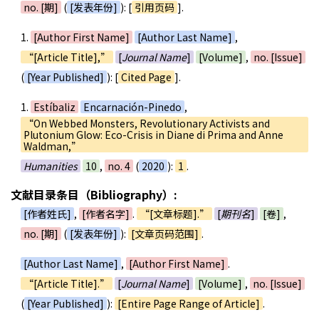
no. [期]
(
[发表年份]
): [
引用页码
].
1.
[Author First Name]
[Author Last Name]
,
“[Article Title],”
[
Journal Name
]
[Volume]
,
no. [Issue]
(
[Year Published]
): [
Cited Page
].
1.
Estíbaliz
Encarnación-Pinedo
,
“On Webbed Monsters, Revolutionary Activists and
Plutonium Glow: Eco-Crisis in Diane di Prima and Anne
Waldman,”
Humanities
10
,
no. 4
(
2020
):
1
.
文献目录条目（Bibliography）:
[作者姓氏]
,
[作者名字]
.
“[文章标题].”
[
期刊名
]
[卷]
,
no. [期]
(
[发表年份]
):
[文章页码范围]
.
[Author Last Name]
,
[Author First Name]
.
“[Article Title].”
[
Journal Name
]
[Volume]
,
no. [Issue]
(
[Year Published]
):
[Entire Page Range of Article]
.