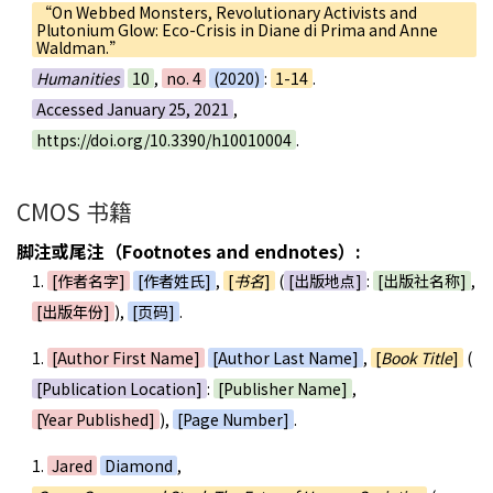
“On Webbed Monsters, Revolutionary Activists and
Plutonium Glow: Eco-Crisis in Diane di Prima and Anne
Waldman.”
Humanities
10
,
no. 4
(2020)
:
1-14
.
Accessed January 25, 2021
,
https://doi.org/10.3390/h10010004
.
CMOS 书籍
脚注或尾注（Footnotes and endnotes）:
1.
[作者名字]
[作者姓氏]
,
[
书名
]
(
[出版地点]
:
[出版社名称]
,
[出版年份]
),
[页码]
.
1.
[Author First Name]
[Author Last Name]
,
[
Book Title
]
(
[Publication Location]
:
[Publisher Name]
,
[Year Published]
),
[Page Number]
.
1.
Jared
Diamond
,