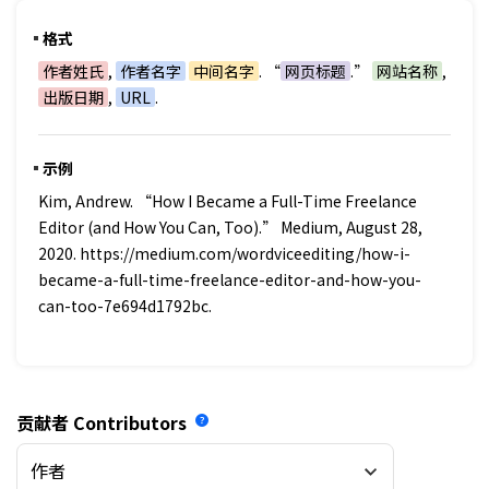
格式
作者姓氏
,
作者名字
中间名字
. “
网页标题
.”
网站名称
,
出版日期
,
URL
.
示例
Kim, Andrew. “How I Became a Full-Time Freelance
Editor (and How You Can, Too).” Medium, August 28,
2020. https://medium.com/wordviceediting/how-i-
became-a-full-time-freelance-editor-and-how-you-
can-too-7e694d1792bc.
贡献者
Contributors
作者