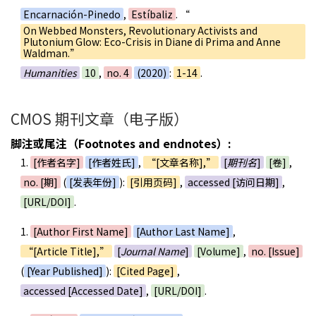
Encarnación-Pinedo
,
Estíbaliz
. “
On Webbed Monsters, Revolutionary Activists and
Plutonium Glow: Eco-Crisis in Diane di Prima and Anne
Waldman.”
Humanities
10
,
no. 4
(2020)
:
1-14
.
CMOS 期刊文章（电子版）
脚注或尾注（Footnotes and endnotes）:
1.
[作者名字]
[作者姓氏]
,
“[文章名称],”
[
期刊名
]
[卷]
,
no. [期]
(
[发表年份]
):
[引用页码]
,
accessed [访问日期]
,
[URL/DOI]
.
1.
[Author First Name]
[Author Last Name]
,
“[Article Title],”
[
Journal Name
]
[Volume]
,
no. [Issue]
(
[Year Published]
):
[Cited Page]
,
accessed [Accessed Date]
,
[URL/DOI]
.