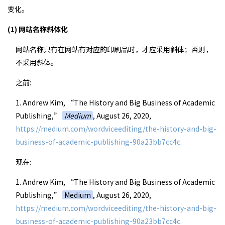
变化。
(1) 网站名称斜体化
网站名称只有在网站有对应的印刷品时，才应采用斜体；否则，
不采用斜体。
之前:
1. Andrew Kim, “The History and Big Business of Academic
Publishing,”
Medium
, August 26, 2020,
https://medium.com/wordviceediting/the-history-and-big-
business-of-academic-publishing-90a23bb7cc4c.
现在:
1. Andrew Kim, “The History and Big Business of Academic
Publishing,”
Medium
, August 26, 2020,
https://medium.com/wordviceediting/the-history-and-big-
business-of-academic-publishing-90a23bb7cc4c.