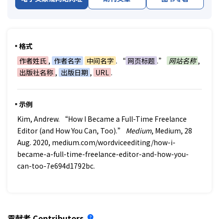
格式
作者姓氏
,
作者名字
中间名字
. “
网页标题
.”
网站名称
,
出版社名称
,
出版日期
,
URL
.
示例
Kim, Andrew. “How I Became a Full-Time Freelance
Editor (and How You Can, Too).”
Medium
, Medium, 28
Aug. 2020, medium.com/wordviceediting/how-i-
became-a-full-time-freelance-editor-and-how-you-
can-too-7e694d1792bc.
贡献者
Contributors