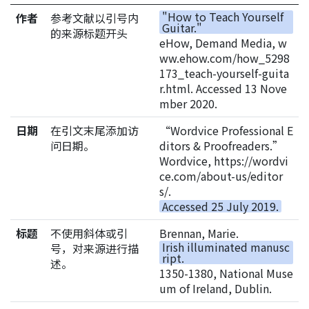
"How to Teach Yourself
作者
参考文献以引号内
Guitar."
的来源标题开头
eHow, Demand Media, w
ww.ehow.com/how_5298
173_teach-yourself-guita
r.html. Accessed 13 Nove
mber 2020.
日期
在引文末尾添加访
“Wordvice Professional E
问日期。
ditors & Proofreaders.”
Wordvice, https://wordvi
ce.com/about-us/editor
s/.
Accessed 25 July 2019.
标题
不使用斜体或引
Brennan, Marie.
Irish illuminated manusc
号，对来源进行描
ript.
述。
1350-1380, National Muse
um of Ireland, Dublin.