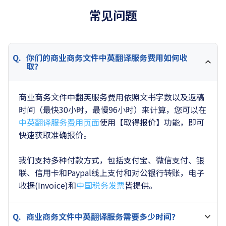
Swift. Good recommendations. Thx
常见问题
5.0
|
1SA H Alice Xiao
2024-01-13
Very efficient! The edits helped improve the clarity and f
你们的商业商务文件中英翻译服务费用如何收
取？
low greatly. Thank you, Max!
商业商务文件中翻英服务费用依照文书字数以及返稿
5.0
|
Wordvice Customer
2024-01-10
时间（最快30小时，最慢96小时）来计算，您可以在
Irwin is always my first choice! Thank you for your detail
中英翻译服务费用页面
使用【取得报价】功能，即可
ed revision of consistent quality.
快速获取准确报价。
我们支持多种付款方式，包括支付宝、微信支付、银
5.0
|
1SA H Jingxian Huang
2024-01-07
联、信用卡和Paypal线上支付和对公银行转账，电子
Really like Max's edits. Solid and informative. Thank yo
收据(Invoice)和
中国税务发票
皆提供。
u!