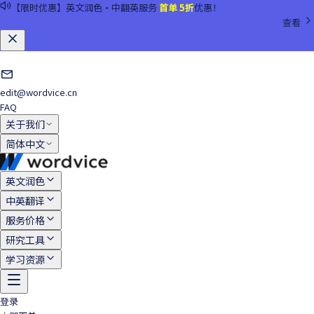
【预存优惠】预存
2,500元
以上，立享
返现与京东购物卡奖励
！先预存后使
用，提高科研效率！
详情
edit@wordvice.cn
FAQ
关于我们
简体中文
英文润色
中英翻译
服务价格
研究工具
学习资源