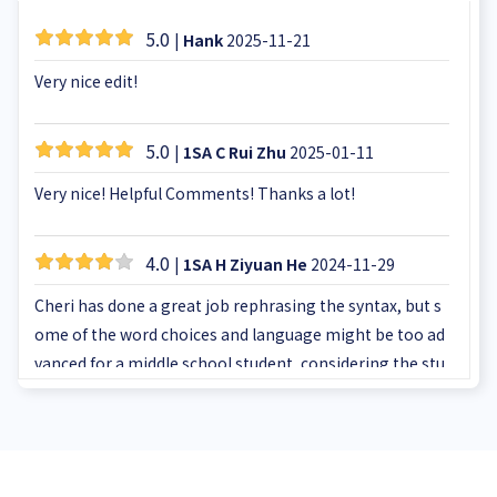
5.0
|
Hank
2025-11-21
Very nice edit!
5.0
|
1SA C Rui Zhu
2025-01-11
Very nice! Helpful Comments! Thanks a lot!
4.0
|
1SA H Ziyuan He
2024-11-29
Cheri has done a great job rephrasing the syntax, but s
ome of the word choices and language might be too ad
vanced for a middle school student, considering the stu
dent's current English proficiency.
5.0
|
Henry J. Li
2024-03-12