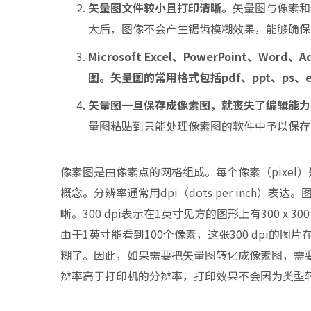
矢量图文件较小且打印清晰。
矢量图与像素和
大后，图像不会产生锯齿模糊效果，能够确保
Microsoft Excel
、PowerPoint、Word、A
图。矢量图的常用格式包括pdf、ppt、ps、ep
矢量图一旦保存成像素图，就丧失了编辑能力
量图粘贴到只能处理像素图的软件中予以保存
像素图是由像素点的网格组成。每个像素（pixe
概念。分辨率通常用dpi（dots per inch）表达
晰。300 dpi表示在1英寸见方的图形上有300 x 3
由于1英寸能看到100个像素，这张300 dpi的
糊了。因此，如果需要把矢量图转化成像素图，需要尽
辨率高于打印机的分辨率，打印效果不会因为类型