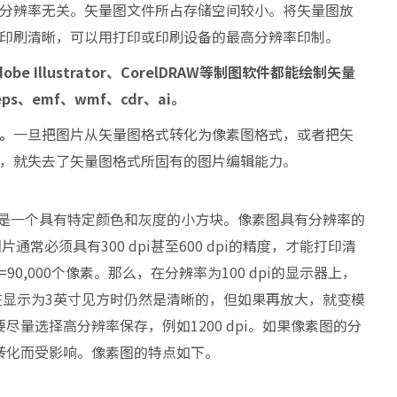
分辨率无关。矢量图文件所占存储空间较小。将矢量图放
印刷清晰，可以用打印或印刷设备的最高分辨率印制。
dobe Illustrator、CorelDRAW等制图软件都能绘制矢量
s、emf、wmf、cdr、ai。
。
一旦把图片从矢量图格式转化为像素图格式，或者把矢
，就失去了矢量图格式所固有的图片编辑能力。
l）是一个具有特定颜色和灰度的小方块。像素图具有分辨率的
。图片通常必须具有300 dpi甚至600 dpi的精度，才能打印清
00=90,000个像素。那么，在分辨率为100 dpi的显示器上，
图片在显示为3英寸见方时仍然是清晰的，但如果再放大，就变模
量选择高分辨率保存，例如1200 dpi。如果像素图的分
转化而受影响。像素图的特点如下。