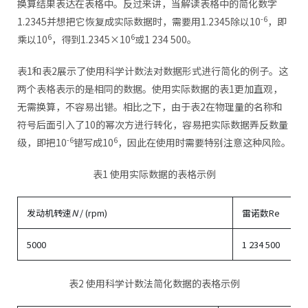
换算结果表达在表格中。反过来讲，当解读表格中的简化数字
-6
1.2345并想把它恢复成实际数据时，需要用1.2345除以10
，即
6
6
乘以10
，得到1.2345×10
或1 234 500。
表1和表2展示了使用科学计数法对数据形式进行简化的例子。这
两个表格表示的是相同的数据。使用实际数据的表1更加直观，
无需换算，不容易出错。相比之下，由于表2在物理量的名称和
符号后面引入了10的幂次方进行转化，容易把实际数据弄反数量
-6
6
级，即把10
错写成10
，因此在使用时需要特别注意这种风险。
表1 使用实际数据的表格示例
发动机转速
N
/ (rpm)
雷诺数Re
5000
1 234 500
表2 使用科学计数法简化数据的表格示例