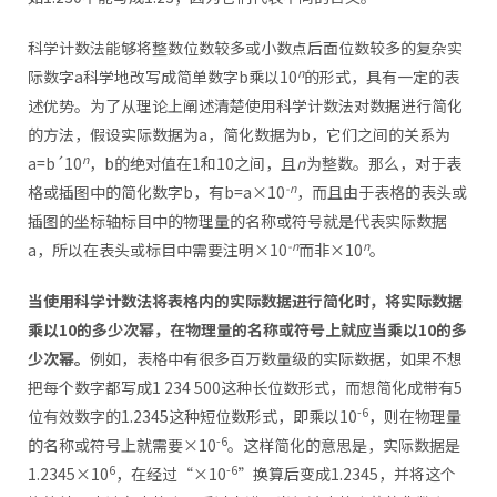
科学计数法能够将整数位数较多或小数点后面位数较多的复杂实
n
际数字a科学地改写成简单数字b乘以10
的形式，具有一定的表
述优势。为了从理论上阐述清楚使用科学计数法对数据进行简化
的方法，假设实际数据为a，简化数据为b，它们之间的关系为
n
a=b´10
，b的绝对值在1和10之间，且
n
为整数。那么，对于表
-n
格或插图中的简化数字b，有b=a×10
，而且由于表格的表头或
插图的坐标轴标目中的物理量的名称或符号就是代表实际数据
-n
n
a，所以在表头或标目中需要注明×10
而非×10
。
当使用科学计数法将表格内的实际数据进行简化时，将实际数据
乘以10的多少次幂，在物理量的名称或符号上就应当乘以10的多
少次幂。
例如，表格中有很多百万数量级的实际数据，如果不想
把每个数字都写成1 234 500这种长位数形式，而想简化成带有5
-6
位有效数字的1.2345这种短位数形式，即乘以10
，则在物理量
-6
的名称或符号上就需要×10
。这样简化的意思是，实际数据是
6
-6
1.2345×10
，在经过“×10
”换算后变成1.2345，并将这个