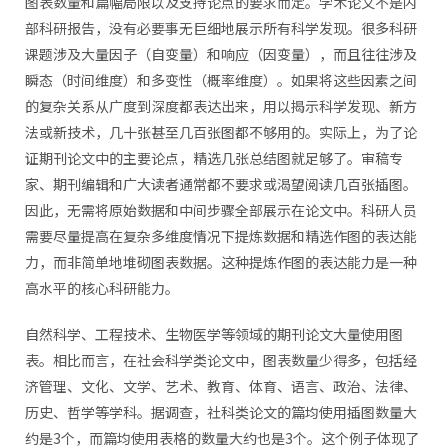
图表数量和篇幅局限以及支持论点的要求而定。学术论文不是内
部科研报告，没有必要事无巨细地展示所有科学发现。很多科研
课题涉及大量因子（自变量）和响应（因变量），而且往往涉及
瞬态（时间维度）和多变性（概率维度）。如果将这些因素之间
的复杂关系从广度到深度都表达出来，用以揭示科学发现、新方
法或新技术，几十张甚至几百张图都不够用的。实际上，为了论
证期刊论文中的主要论点，精选几张总结图就足够了。审稿专
家、期刊编辑和广大读者通常都不要求或渴望阅读几百张插图。
因此，无需将原始数据和中间步骤全部展示在论文中。科研人员
需要尽量提高在复杂多维度情况下提炼数据和精选作图的表达能
力，而非简单地堆砌图表数据。这种提炼作图的表达能力是一种
高水平的核心科研能力。
自然科学、工程技术、生物医学等领域的期刊论文大量使用图
表。相比而言，在社会科学类论文中，图表数量少得多，包括经
济管理、文化、文学、艺术、教育、体育、语言、政治、法律、
历史、哲学等学科。据调查，社科类论文的篇均使用插图数量大
约是3个，而篇均使用表格的数量大约也是3个。这个例子体现了