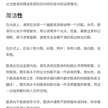
论文图表的精选性原则在科研实践中的运用情况。
简洁
性
在内容上，通常应当用一个插图或表格说明一个问题。当然，图
表可以设计得很复杂，用以说明多个论点。但是，需要注意标记
清晰，便于读者理解，避免发生含糊不清的表达缺失问题。
在形式上，应当少用大图、彩图、照片，多用小图、黑白图、线
条图。
图表应突出主题内容，首先表现在图表的标题必须简明扼要。众
所周知，撰写高水平的论文标题不是一件容易的事。类似地，由
于图表具有独立性（例如很多国内期刊要求图表的标题配有英文
翻译），撰写高水平的图表标题也是一件非常重要的事情，而这
一点经常被科研人员所忽视。
图表内不能放很多文字。图表中通常不使用粗体或斜体，除非需
要突出强调少量内容时。