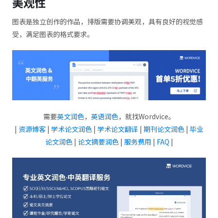
美观性
图表是独立创作的作品，排版需要协调美观，具有良好的视觉感
受，满足图表的格式要求。
需要
英文润色
，
英语润色
，就找Wordvice。
|
资源博客
|
学术论文润色
|
学术论文翻译
|
期刊论文润色
|
毕业
论文润色
|
论文摘要润色
|
服务费用
|
FAQ
|