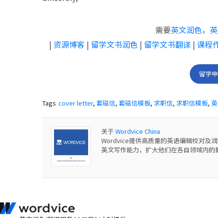
需要
英文润色
，
英
|
资源博客
|
留学文书润色
|
留学文书翻译
|
课程
留学
Tags
cover letter
,
套磁信
,
套磁信模板
,
求职信
,
求职信模板
,
英语
关于
Wordvice China
Wordvice提供高质量的英语编辑校
英文写作能力，扩大他们在各自领域内的