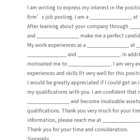
I am writing to express my interest in the posi
firm’s job posting. I am a _______________ at 
After learning about your company through ___
and _______________ make me a perfect candid
My work experiences as a _______________ at 
______________ and _______________. In addi
motivated me to _______________. I am very e
experiences and skills fit very well for this posit
I would be greatly appreciated if I could get an 
my qualifications with you. I am confident that
_______________ and become invaluable assets.
qualifications. Thank you very much for your tim
information, please reach me at ______________
Thank you for your time and consideration.
Sincerely,