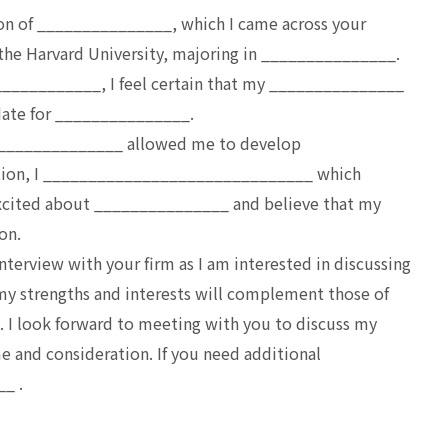
tion of _______________, which I came across your
the Harvard University, majoring in _______________.
____________, I feel certain that my _______________
ate for _______________.
_______________ allowed me to develop
tion, I ______________________________ which
xcited about _______________ and believe that my
ion.
interview with your firm as I am interested in discussing
 my strengths and interests will complement those of
 I look forward to meeting with you to discuss my
e and consideration. If you need additional
_ .