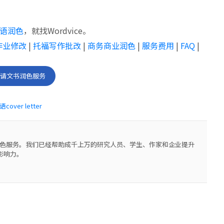
语润色
，就找Wordvice。
作业修改
|
托福写作批改
|
商务商业润色
|
服务费用
|
FAQ
|
申请文书润色服务
cover letter
对及润色服务。我们已经帮助成千上万的研究人员、学生、作家和企业提升
影响力。