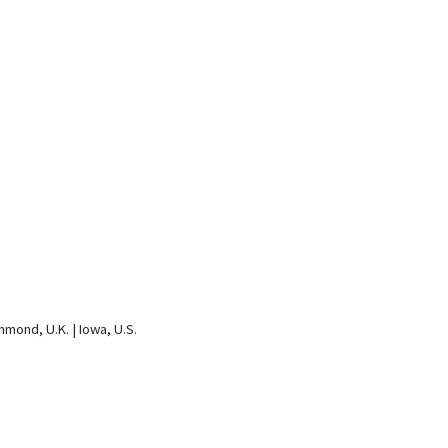
mond, U.K. | Iowa, U.S.