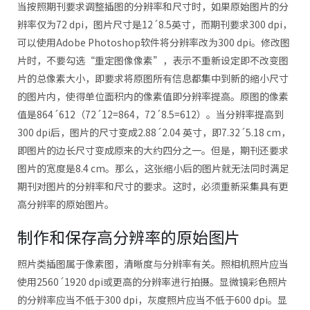
当按照期刊要求调整插图的分辨率和尺寸时，如果原始图片的分
辨率仅为72 dpi，图片尺寸是12´8.5英寸，而期刊要求300 dpi，
可以使用Adobe Photoshop软件将分辨率改为300 dpi。修改图
片时，不要勾选“重定图像像素”，表示不重新设定即不改变图
片的总像素大小，即要求将原图所有信息都集中到新的缩小尺寸
的图片内，使得单位面积内的像素值即分辨率提高。原图的像素
值是864´612（72´12=864，72´8.5=612）。当分辨率提高到
300 dpi后，图片的尺寸变成2.88´2.04 英寸，即7.32´5.18 cm，
即图片的边长尺寸变成原来的大约四分之一。但是，期刊还要求
图片的宽度是8.4 cm。那么，这张缩小后的图片就无法同时满足
期刊对图片的分辨率和尺寸的要求。这时，必须重新采集具有更
高分辨率的原始图片。
制作和保存高分辨率的原始图片
照片类插图属于像素图，清晰度与分辨率有关。照相机照片应当
使用2560´1920 dpi或更高的分辨率进行拍摄。显微镜彩色照片
的分辨率应当不低于300 dpi，灰度照片应当不低于600 dpi。显