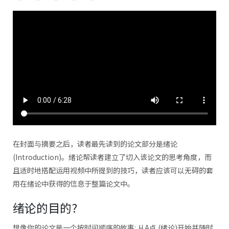
在封面与摘要之后，读者最先读到的论文部分是绪论
(Introduction)。绪论帮读者建立了切入该论文的思考角度，而
且适时地搭配运用视频中所提到的技巧，读者应该可以无碍的套
用在绪论中获得的信息于整篇论文中。
绪论的目的?
想像你的论文是一个按时间顺序的故事: 从A点 (绪论)开始并随时