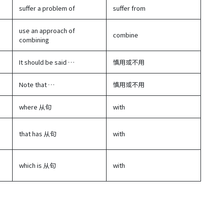
suffer a problem of
suffer from
use an approach of
combine
combining
It should be said …
慎用或不用
Note that …
慎用或不用
where 从句
with
that has 从句
with
which is 从句
with