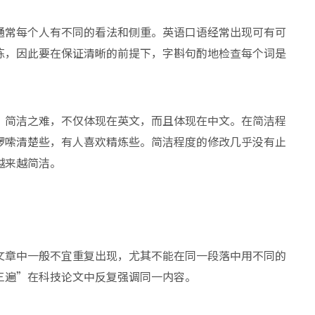
通常每个人有不同的看法和侧重。英语口语经常出现可有可
练，因此要在保证清晰的前提下，字斟句酌地检查每个词是
。简洁之难，不仅体现在英文，而且体现在中文。在简洁程
啰嗦清楚些，有人喜欢精炼些。简洁程度的修改几乎没有止
越来越简洁。
文章中一般不宜重复出现，尤其不能在同一段落中用不同的
三遍”在科技论文中反复强调同一内容。