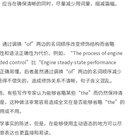
，应当在确保清晰的同时，尽量减少用词量，缩减篇幅。
题。通过调换“of”两边的名词顺序改变修饰结构而省略
正确性为代价。例如，“The process of engine
guided control”比“Engine steady-state performance
process”更为正确易懂。后者虽然通过调换“of”两边的名词顺序减少
简是得不偿失的，造成修饰关系不清晰，句子含义混乱。
用。有些写作专家认为能够省略某些“the”而仍然保持清
是，这种做法非常容易造成全文在是否能够省略“the”的
用或不用。
学事实的陈述，但是，在能够使用主动语态的地方可以尽
意表达也更直接和易读。