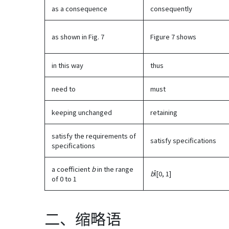
as a consequence
consequently
as shown in Fig. 7
Figure 7 shows
in this way
thus
need to
must
keeping unchanged
retaining
satisfy the requirements of
satisfy specifications
specifications
a coefficient
b
in the range
b
Î[0, 1]
of 0 to 1
二、缩略语