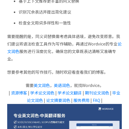
基于上下文推荐更丰富的同义替换
识别冗余表达并提出简化建议
检查全文用词多样性和一致性
需要提醒的是，同义词替换需考虑具体语境，避免改变原意。我
们建议将语法检查工具作为写作辅助，再通过Wordvice的专业
论
文润色
服务进行深度优化，确保您的文章既表达清晰又准确专
业。
想要参考其他的写作技巧，随时​​欢迎看查看我们的博客。
需要
英文润色
，
英语润色
，就找Wordvice。
|
资源博客
|
学术论文润色
|
学术论文翻译
|
期刊论文润色
|
毕业
论文润色
|
论文摘要润色
|
服务费用
|
FAQ
|