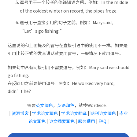
逗号用于一个较长的修饰短语之后。例如：In the middle
of the coldest winter on record, the pipes froze.
逗号用于直接引用的句子之前。例如：Mary said,
“Let’s go fishing.”
这里说的和上面提及的冒号在直接引语中的使用不一样。如果是
引用比较正式的发言讲话就要用冒号，一般情况下就用逗号。
如果句中含有间接引用不需要逗号。例如：Mary said we should
go fishing.
在反问句之前要使用逗号。例如：He worked very hard,
didn’t he？
需要
英文润色
，
英语润色
，就找Wordvice。
|
资源博客
|
学术论文润色
|
学术论文翻译
|
期刊论文润色
|
毕业
论文润色
|
论文摘要润色
|
服务费用
|
FAQ
|