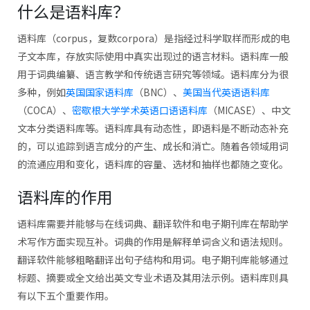
什么是语料库？
语料库（corpus，复数corpora）是指经过科学取样而形成的电
子文本库，存放实际使用中真实出现过的语言材料。语料库一般
用于词典编纂、语言教学和传统语言研究等领域。语料库分为很
多种，例如
英国国家语料库
（BNC）、
美国当代英语语料库
（COCA）、
密歇根大学学术英语口语语料库
（MICASE）、中文
文本分类语料库等。语料库具有动态性，即语料是不断动态补充
的，可以追踪到语言成分的产生、成长和消亡。随着各领域用词
的流通应用和变化，语料库的容量、选材和抽样也都随之变化。
语料库的作用
语料库需要并能够与在线词典、翻译软件和电子期刊库在帮助学
术写作方面实现互补。词典的作用是解释单词含义和语法规则。
翻译软件能够粗略翻译出句子结构和用词。电子期刊库能够通过
标题、摘要或全文给出英文专业术语及其用法示例。语料库则具
有以下五个重要作用。