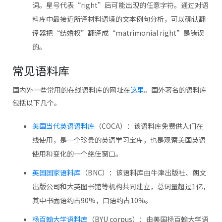
词。星号代表“right”后可能出现的任意字符。通过对语
料库中最接近所译材料语境的文本例句分析，可以确认翻
译器把“结婚权”翻译成“matrimonial right”是错误
的。
常见语料库
国内外一些常用的在线语料库的网址在
这里
。国外著名的语料库
包括以下几个。
美国当代英语语料库
（COCA）：该语料库免费供人们在
线使用，是一个珍贵的英语学习宝库，也是观察美国英语
使用和变化的一个绝佳窗口。
英国国家语料库
（BNC）：该语料库由牛津出版社、朗文
出版公司和大英图书馆等机构共同建立，总词量超过1亿，
其中书面语约占90%，口语约占10%。
杨百翰大学语料库
（BYU corpus）：由美国杨百翰大学语