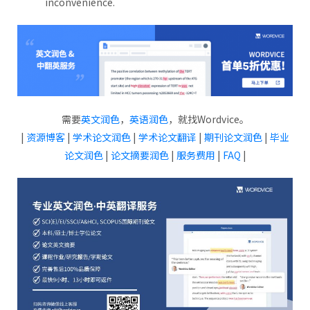
inconvenience.
需要
英文润色
，
英语润色
，就找Wordvice。
|
资源博客
|
学术论文润色
|
学术论文翻译
|
期刊论文润色
|
毕业
论文润色
|
论文摘要润色
|
服务费用
|
FAQ
|