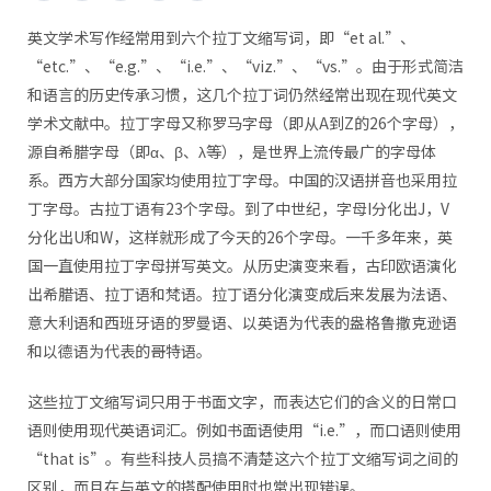
英文学术写作经常用到六个拉丁文缩写词，即“et al.”、
“etc.”、“e.g.”、“i.e.”、“viz.”、“vs.”。由于形式简洁
和语言的历史传承习惯，这几个拉丁词仍然经常出现在现代英文
学术文献中。拉丁字母又称罗马字母（即从A到Z的26个字母），
源自希腊字母（即α、β、λ等），是世界上流传最广的字母体
系。西方大部分国家均使用拉丁字母。中国的汉语拼音也采用拉
丁字母。古拉丁语有23个字母。到了中世纪，字母I分化出J，V
分化出U和W，这样就形成了今天的26个字母。一千多年来，英
国一直使用拉丁字母拼写英文。从历史演变来看，古印欧语演化
出希腊语、拉丁语和梵语。拉丁语分化演变成后来发展为法语、
意大利语和西班牙语的罗曼语、以英语为代表的盎格鲁撒克逊语
和以德语为代表的哥特语。
这些拉丁文缩写词只用于书面文字，而表达它们的含义的日常口
语则使用现代英语词汇。例如书面语使用“i.e.”，而口语则使用
“that is”。有些科技人员搞不清楚这六个拉丁文缩写词之间的
区别，而且在与英文的搭配使用时也常出现错误。