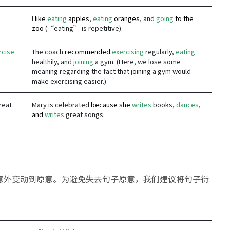
I
like
eating
apples
,
eating
oranges
,
and
going
to the
zoo
(“eating” is repetitive).
rcise
The coach
recommended
exercising
regularly,
eating
healthily,
and
joining
a gym. (Here, we lose some
meaning regarding the fact that joining a gym would
make exercising easier.)
reat
Mary is celebrated
because
she
writes
books,
dances
,
and
writes
great songs.
意外变动到原意。为避免失去句子原意，我们建议将句子衍