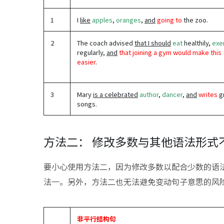
1
I
like
apples
,
oranges
,
and
going to
the zoo.
2
The coach advised
that I should
eat
healthily,
exe
regularly,
and
that joining a gym would make this
easier
.
3
Mary
is a celebrated
author
,
dancer
,
and
writes
g
songs.
方法二： 修改多数与其他语法形式
要小心使用方法二，因为修改多数以配合少数的语
法一。另外，方法二也无法避免变动句子意思的风
非平行结构句