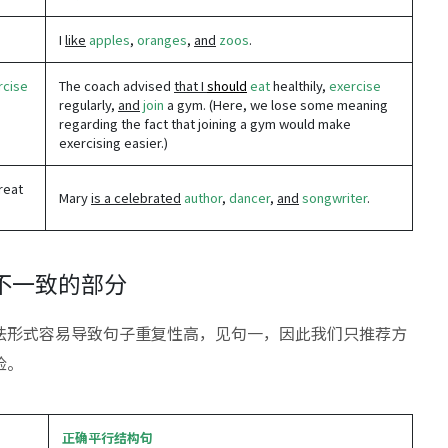
I
like
apples
,
oranges
,
and
zoos
.
rcise
The coach advised
that I
should
eat
healthily,
exercise
regularly,
and
join
a gym. (Here, we lose some meaning
regarding the fact that joining a gym would make
exercising easier.)
reat
Mary
is a celebrated
author
,
dancer
,
and
songwriter
.
不一致的部分
法形式容易导致句子重复性高，见句一，因此我们只推荐方
险。
正确平行结构句