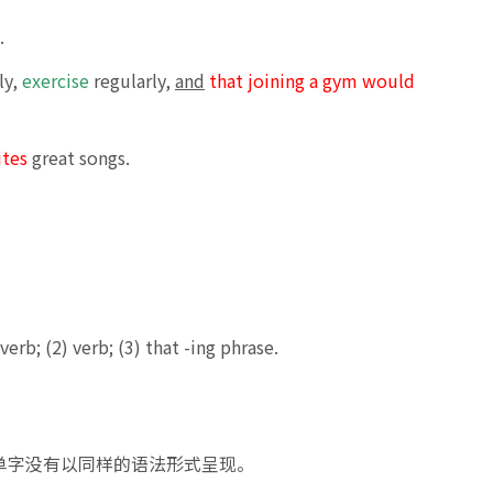
.
ly,
exercise
regularly,
and
that joining a gym would
ites
great songs.
rb; (2) verb; (3) that -ing phrase.
单字没有以同样的语法形式呈现。