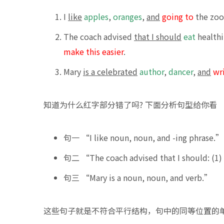
I
like
apples
,
oranges
,
and
going to
the zoo
The coach advised
that I should
eat
healthi
make this easier
.
Mary
is a celebrated
author
,
dancer
,
and
wr
知道为什么红字部分错了吗? 下面分析句型给你看
句一 “I like noun, noun, and -ing phrase.”
句二 “The coach advised that I should: (1) ve
句三 “Mary is a noun, noun, and verb.”
这些句子就是不符合平行结构，句中的同等位置的