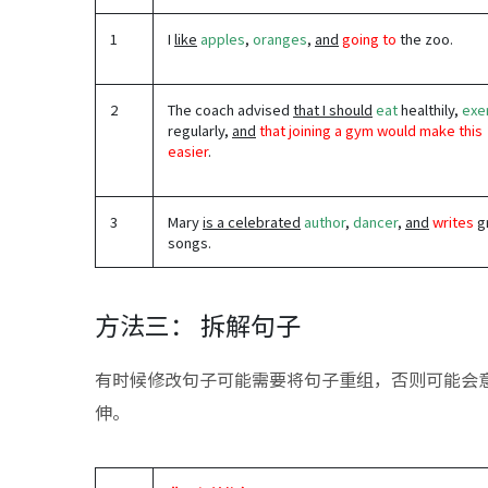
1
I
like
apples
,
oranges
,
and
going to
the zoo.
2
The coach advised
that I should
eat
healthily,
exe
regularly,
and
that joining a gym would make this
easier
.
3
Mary
is a celebrated
author
,
dancer
,
and
writes
g
songs.
方法三： 拆解句子
有时候修改句子可能需要将句子重组，否则可能会
伸。