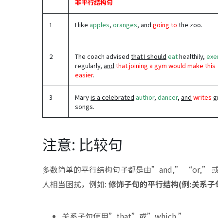
非平行结构句
1
I
like
apples
,
oranges
,
and
going to
the zoo.
2
The coach advised
that I should
eat
healthily,
exe
regularly,
and
that joining a gym would make this
easier
.
3
Mary
is a celebrated
author
,
dancer
,
and
writes
g
songs.
注意: 比较句
多数简单的平行结构句子都是由”and,” “or,”
人相当困扰，例如:
修饰子句的平行结构(例:关系子句
关系子句使用”that”或”which.”