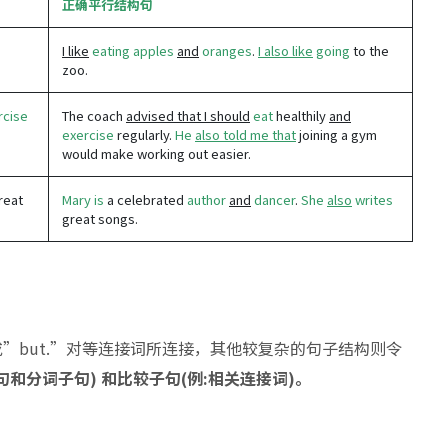
正确平行结构句
I like
eating
apples
and
oranges
.
I also like
going
to the
zoo.
rcise
The coach
advised that I should
eat
healthily
and
exercise
regularly.
He
also told me that
joining a gym
would make working out easier.
reat
Mary is
a celebrated
author
and
dancer
.
She
also
writes
great songs.
 或”but.”对等连接词所连接，其他较复杂的句子结构则令
和分词子句) 和比较子句(例:相关连接词)。