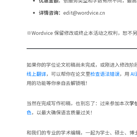
优惠金额：
依服务类型和字数有所不同，最高
详情咨询：
edit@wordvice.cn
※Wordvice 保留修改或终止本活动之权利，恕不
如果你的学位论文初稿尚未完成，或刚进入修改阶段，也
线上翻译
，可以帮你在论文里
检查语法错误
，用
A
用的功能等你亲自去解锁哦！
当然在完成写作初稿，也别忘了：过来参加本次
学
色
，以最大确保语言质量过关！
和我们的专业的学术编辑，一起为学士、硕士、博