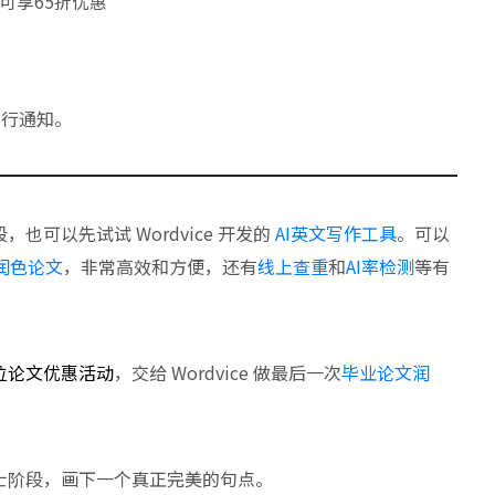
可享65折优惠
另行通知。
可以先试试 Wordvice 开发的
AI英文写作工具
。可以
I润色论文
，非常高效和方便，还有
线上查重
和
AI率检测
等有
位论文优惠活动
，交给 Wordvice 做最后一次
毕业论文润
士阶段，画下一个真正完美的句点。