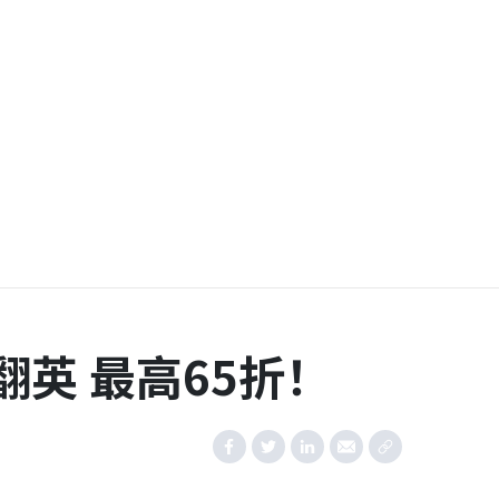
翻英 最高65折！