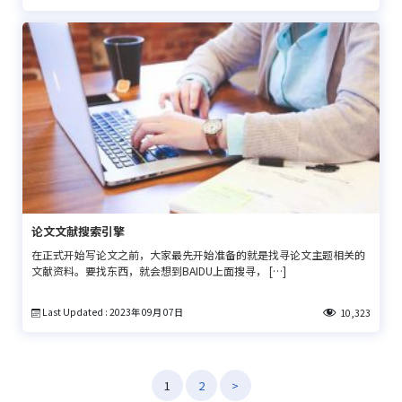
论文文献搜索引擎
在正式开始写论文之前，大家最先开始准备的就是找寻论文主题相关的
文献资料。要找东西，就会想到BAIDU上面搜寻， […]
Last Updated : 2023年 09月 07日
10,323
文
1
2
>
章