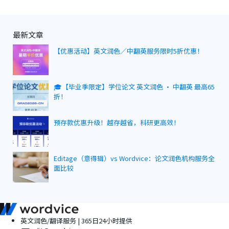
导
航
最新文章
【优惠活动】英文润色／中翻英服务限时5折优惠！
🎓【毕业季限定】学位论文 英文润色 · 中翻英 最高65
折！
预存款优惠升级！越存越省，科研更高效！
Editage（意得辑）vs Wordvice：论文润色机构服务全
面比较
英文润色/翻译服务 | 365日24小时提供