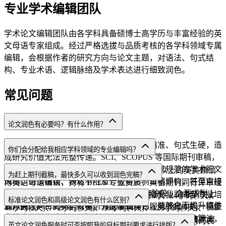
专业学术编辑团队
学术论文编辑团队由各学科具备硕博士高学历与丰富经验的英
文母语专家组成。经过严格选拔与品质考核的各学科领域专属
编辑，会根据作者的研究方向与论文主题，对语法、句式结
构、专业术语、逻辑脉络及学术表达进行细致润色。
常见问题
论文润色有必要吗？有什么作用？
英文论文润色，可有效避免因语言表达不精准、句式生硬，造
你们会分配给我相应学科领域的专业编辑吗？
成研究价值无法完整传递。SCI、SCOPUS 等国际期刊审稿，
不仅考核英文准确度与可读性，同时严格要求规范的学术行文
当然会。我们拥有 2,000 余名平均从业 10 年以上的英美籍硕
为赶上期刊截稿，最快多久可以收到润色完稿？
风格。语法错误、表达不地道，极易影响审稿评价，甚至直接
博英语母语编辑，持有 BELS 专业资质，具备期刊同行评审经
导致拒稿。 此外，不少期刊在投稿或返修阶段，会要求附上
验，学科背景覆盖 215 个细分学科，均已接受我司内部专业培
我们提供的返稿时间选项有：9小时、13小时、24小时(1天)、
标准论文润色和高级论文润色有什么区别？
官方英文润色证明。投稿前完成专业润色，能够全面提升稿件
训并通过严苛的实务考核。分配编辑作为服务流程中的一项重
48小时(2天)、72小时(3天)、96小时(4天)、120小时(5天)、168
完整度，提高论文录用概率。
要步骤，工作人员会结合我司自行研发的编辑匹配系统算法，
小时(7天)，您可以依照自己的日程安排灵活选择。返稿时间
标准论文润色服务侧重基础优化，包含语法、标点、用词表
英文论文润色服务时可否按照我的目标期刊要求进行排版？