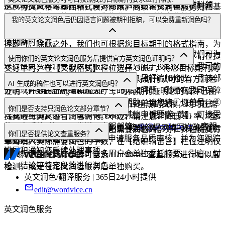
检查每份订单文件和客户要求，根据您的文稿类型、学科领
从成功提交订单起开始计算，周末节假日皆包含在返稿时间
达、行文风格与基础格式校对修改。高级论文润色服务则在基
域、研究方向及使用场景，为您分配最合适的专业编辑。
内。准时返稿率高达 99.8%，截止日期临近，请放心选用 9 或
础语言润色之上，额外包含 365 天无限次免费再润色、编辑
可以。我们可为您按照标准格式要求（常见的有 MLA、
我的英文论文润色后仍因语言问题被期刊拒稿，可以免费重新润色吗？
13 小时的加急服务！稿件处理进度将通过邮件实时推送，方
1:1 无限次交流沟通等服务。
APA、AMA、 Chicago 等）进行修改，请您在提交订单时选
便您随时查看。
择即可。除此之外，我们也可根据您目标期刊的格式指南，为
可以。若稿件在润色后因存在语言问题被期刊拒稿，我们可为
您修改文稿排版格式以符合要求，不收取额外的费用。请在提
使用你们的英文论文润色服务后提供官方英文润色证明吗？
您提供免费再润色的后续服务。但其只限于投稿文件为我司的
交订单时，在【文献格式】栏位选择 Other ，将您目标期刊网
润色完稿，即若您在收到润色完稿后，另行追加修改，且该部
提供。这是一份 PubMed、SCI 级别国际期刊认可的官方润色
址输入，再上传官方作者指南即可。
AI 生成的稿件也可以进行英文润色吗？
分出现并非由于原编辑疏失产生的英文问题，则不在我司保障
证明（Proofreading Certificate），可向期刊证明您的稿件已由
的英文品质范围內。如需提交申诉帮助，请您将①订单号，②
一名母语为英语的人士编辑。在您的订单完成后，您可前往
可以。ChatGPT 等 AI 工具撰写、翻译生成的文稿，均可正常
你们是否支持只润色论文部分章节？
完整的审稿意见，③投稿稿件，④其他申诉要求（如，可接受
【我的主页】自行下载。 ※ 获取方法：【我的主页】 → 点击
提交进行英文语言润色优化。不过，请注意：降低 AI 率、全
的再次返稿时间），发送至客服邮箱
edit@wordvice.cn
。客服
订单栏位右侧【选择所需文件】 → 按系统提示填写准确的作
文大幅改写重组等内容层面上的重写类服务，不在我们的服务
支持。您只需在文件内高亮标出需要润色的部分，并在提交订
你们是否提供论文查重服务？
团队将协助您向 QA 品控团队申请服务品质审核，并为您跟踪
者名和文稿标题信息 → 下载
范围内。
单时填入实际需要润色的字数，在【给编辑留言】栏位注明仅
进展和通知您后续处理事项。
高亮标示部分需要润色。很多用户会单独委托摘要、引言、讨
提供。您在提交订单时可自选 iThenticate 查重服务进行相似度
论、结论等特定段落进行润色。
检测，或是在论文润色服务后单独购买。
英文润色/翻译服务 | 365日24小时提供
edit@wordvice.cn
英文润色服务