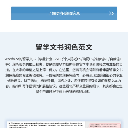
了解更多编辑信息
留学文书润色范文
Wordvice的留学文书（学业计划书SOP/个人陈述PS/简历CV/推荐信RL/自荐信CL
等）润色服务的推出初衷，便是想要尽力帮助每位留学申请者减轻文书准备的负
担，在大家的申请之路上添一份力。在这里，您将有机会得到有着丰富留学文书
润色经验的专业编辑服务。一份完美的润色完稿内，必将呈现出编辑细心的专业
修改建议。除了语法，构词造句，风格之外，您还将获得有关如何调整文本内
容，结构和写作语调的扩展性建议，这些看似不那么重要的细节，其实都会在您
整个申请过程中成为关键的影响因素。