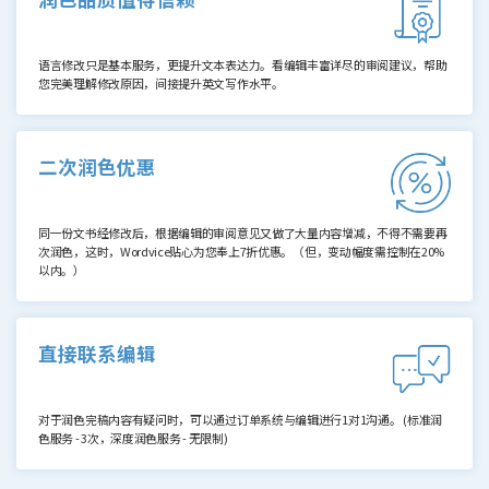
语言修改只是基本服务，更提升文本表达力。看编辑丰富详尽的审阅建议，帮助
您完美理解修改原因，间接提升英文写作水平。
二次润色优惠
同一份文书经修改后，根据编辑的审阅意见又做了大量内容增减，不得不需要再
次润色，这时，Wordvice贴心为您奉上7折优惠。（但，变动幅度需控制在20%
以内。）
直接联系编辑
对于润色完稿内容有疑问时，可以通过订单系统与编辑进行1对1沟通。
(标准润
色服务 - 3次，深度润色服务 - 无限制)