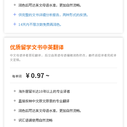
润色后可达英文母语水准，更加自然流畅。
供完整的文书详细分析报告，两种形式的反馈。
14天内不限次数免费再润色。
优质留学文书中英翻译
中文母语译者首轮翻译，
后交由英语母语编辑润色修改，最终返给译者完成译
文定稿。
¥ 0.97 ~
每单词
海外居留长达10年以上的专业译者
直接反映中文原文原意的专业翻译
润色后可达英文母语水准，更加自然流畅。
词汇语调使用自然流畅