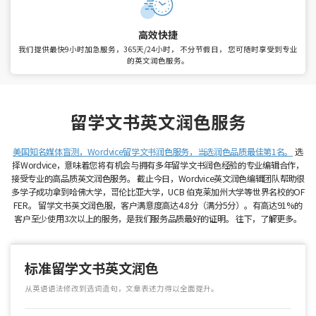
高效快捷
我们提供最快9小时加急服务，365天/24小时， 不分节假日，
您可随时享受到专业
的英文润色服务。
留学文书英文润色服务
美国知名媒体盲测，Wordvice留学文书润色服务，当选润色品质最佳第1名。
选
择Wordvice，意味着您将有机会与拥有多年留学文书润色经验的专业编辑合作，
接受专业的高品质英文润色服务。
截止今日，Wordvice英文润色编辑团队帮助很
多学子成功拿到哈佛大学，哥伦比亚大学，UCB 伯克莱加州大学等世界名校的OF
FER。
留学文书英文润色服，客户满意度高达4.8分（满分5分）。有高达91%的
客户至少使用3次以上的服务，是我们服务品质最好的证明。
往下，了解更多。
标准留学文书英文润色
从英语语法修改到选词造句，文章表述力得以全面提升。