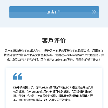
点击下单
客戶评价
客户的鼓励是我们的最大动力，提升客户的满意度是我们的最高目标。您正在寻
找值得信赖的留学文书英文润色服务吗？
使用过Wordvice留学文书润色服务，并
成功拿到OFFER的客户们，正在推荐Wordvice的服务。
看看他们说了什么？
很感谢，编辑很迅速，很专业。前段时间因为别的材料耽误了时间，
导致我的留学文书没有足够的精力去修改了。还好编辑给力，终于赶
在deadline前出稿了。希望我的直博之路顺利吧。托福也在你家润色
过，我个人感觉比报班方便。