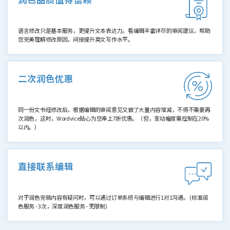
语言修改只是基本服务，更提升文本表达力。看编辑丰富详尽的审阅建议，帮助
您完美理解修改原因，间接提升英文写作水平。
二次润色优惠
同一份文书经修改后，根据编辑的审阅意见又做了大量内容增减，不得不需要再
次润色，这时，Wordvice贴心为您奉上7折优惠。（但，变动幅度需控制在20%
以内。）
直接联系编辑
对于润色完稿内容有疑问时，可以通过订单系统与编辑进行1对1沟通。
(标准润
色服务 - 3次，深度润色服务 - 无限制)