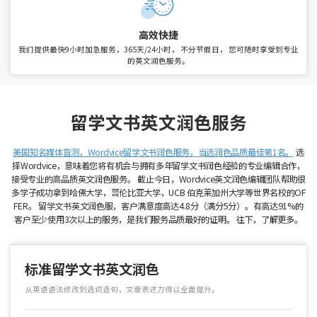
高效快捷
我们提供最快9小时加急服务，365天/24小时， 不分节假日，
您可随时享受到专业
的英文润色服务。
留学文书英文润色服务
美国知名媒体盲测，Wordvice留学文书润色服务，当选润色品质最佳第1名。
选
择Wordvice，意味着您将有机会与拥有多年留学文书润色经验的专业编辑合作，
接受专业的高品质英文润色服务。
截止今日，Wordvice英文润色编辑团队帮助很
多学子成功拿到哈佛大学，哥伦比亚大学，UCB 伯克莱加州大学等世界名校的OF
FER。
留学文书英文润色服，客户满意度高达4.8分（满分5分）。有高达91%的
客户至少使用3次以上的服务，是我们服务品质最好的证明。
往下，了解更多。
标准留学文书英文润色
从英语语法修改到选词造句，文章表述力得以全面提升。