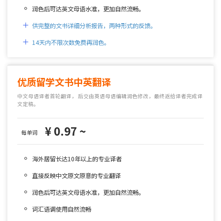
润色后可达英文母语水准，更加自然流畅。
供完整的文书详细分析报告，两种形式的反馈。
14天内不限次数免费再润色。
优质留学文书中英翻译
中文母语译者首轮翻译，
后交由英语母语编辑润色修改，最终返给译者完成译
文定稿。
¥ 0.97 ~
每单词
海外居留长达10年以上的专业译者
直接反映中文原文原意的专业翻译
润色后可达英文母语水准，更加自然流畅。
词汇语调使用自然流畅