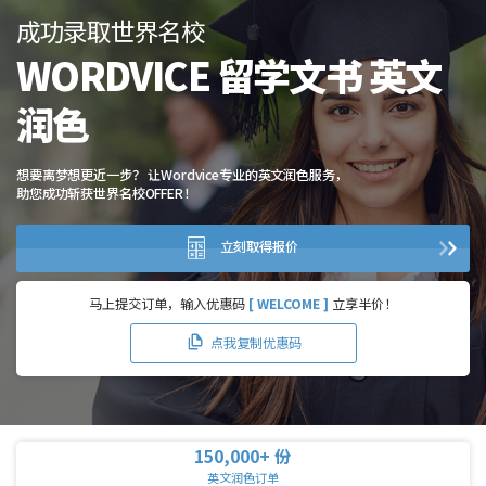
成功录取世界名校
WORDVICE 留学文书 英文
润色
想要离梦想更近一步？
让Wordvice专业的英文润色服务，
助您成功斩获世界名校OFFER！
立刻取得报价
马上提交订单，输入优惠码
[ WELCOME ]
立享半价！
点我复制优惠码
150,000+ 份
英文润色订单