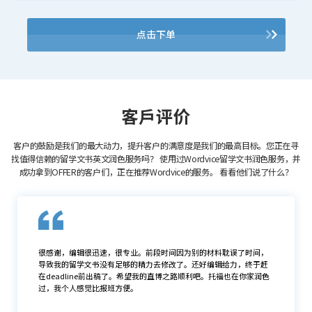
点击下单
客戶评价
客户的鼓励是我们的最大动力，提升客户的满意度是我们的最高目标。您正在寻
找值得信赖的留学文书英文润色服务吗？
使用过Wordvice留学文书润色服务，并
成功拿到OFFER的客户们，正在推荐Wordvice的服务。
看看他们说了什么？
很感谢，编辑很迅速，很专业。前段时间因为别的材料耽误了时间，
导致我的留学文书没有足够的精力去修改了。还好编辑给力，终于赶
在deadline前出稿了。希望我的直博之路顺利吧。托福也在你家润色
过，我个人感觉比报班方便。