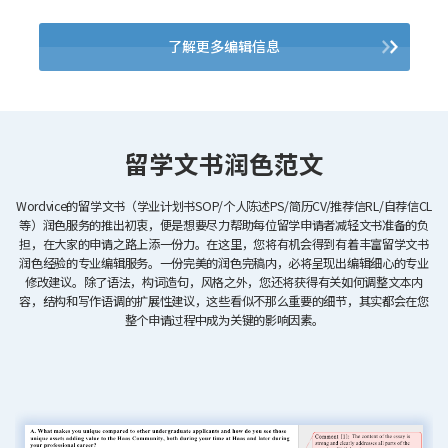
了解更多编辑信息
留学文书润色范文
Wordvice的留学文书（学业计划书SOP/个人陈述PS/简历CV/推荐信RL/自荐信CL
等）润色服务的推出初衷，便是想要尽力帮助每位留学申请者减轻文书准备的负
担，在大家的申请之路上添一份力。在这里，您将有机会得到有着丰富留学文书
润色经验的专业编辑服务。一份完美的润色完稿内，必将呈现出编辑细心的专业
修改建议。除了语法，构词造句，风格之外，您还将获得有关如何调整文本内
容，结构和写作语调的扩展性建议，这些看似不那么重要的细节，其实都会在您
整个申请过程中成为关键的影响因素。