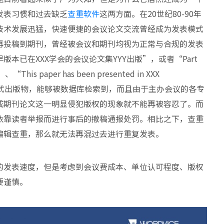
发表习惯和过去缺乏
查重软件
这两方面。在20世纪80-90年
技术发展迅猛，快速便捷的会议论文交流曾经成为发表模式
再投稿到期刊，曾经被会议和期刊均视为正常与合规的发表
本已在XXX学会的会议论文集YYY出版”，或者“Part
ce”、“This paper has been presented in XXX
属于正式出版物，能够被数据库检索到，而且由于主办会议的各专
成期刊论文这一明显侵犯版权的现象就不能再被容忍了。而
依靠读者举报而进行事后的撤稿通报处罚。相比之下，查重
编辑查重，那么就无法再混过去进行重复发表。
的发表速度，但是考虑到会议费成本、单位认可程度、版权
要谨慎。