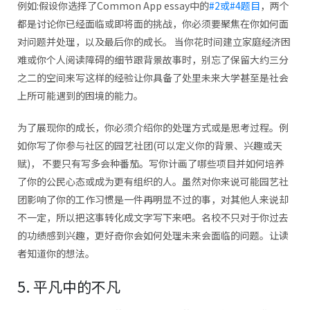
例如:假设你选择了Common App essay中的
#2或#4题目
，两个
都是讨论你已经面临或即将面的挑战，你必须要聚焦在你如何面
对问题并处理，以及最后你的成长。 当你花时间建立家庭经济困
难或你个人阅读障碍的细节跟背景故事时，别忘了保留大约三分
之二的空间来写这样的经验让你具备了处里未来大学甚至是社会
上所可能遇到的困境的能力。
为了展现你的成长，你必须介绍你的处理方式或是思考过程。例
如你写了你参与社区的园艺社团(可以定义你的背景、兴趣或天
赋)， 不要只有写多会种番茄。写你计画了哪些项目并如何培养
了你的公民心态或成为更有组织的人。虽然对你来说可能园艺社
团影响了你的工作习惯是一件再明显不过的事，对其他人来说却
不一定，所以把这事转化成文字写下来吧。名校不只对于你过去
的功绩感到兴趣，更好奇你会如何处理未来会面临的问题。让读
者知道你的想法。
5. 平凡中的不凡