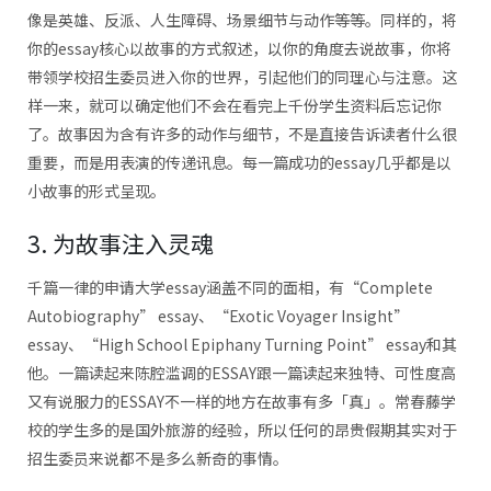
像是英雄、反派、人生障碍、场景细节与动作等等。同样的，将
你的essay核心以故事的方式叙述，以你的角度去说故事，你将
带领学校招生委员进入你的世界，引起他们的同理心与注意。这
样一来，就可以确定他们不会在看完上千份学生资料后忘记你
了。故事因为含有许多的动作与细节，不是直接告诉读者什么很
重要，而是用表演的传递讯息。每一篇成功的essay几乎都是以
小故事的形式呈现。
3. 为故事注入灵魂
千篇一律的申请大学essay涵盖不同的面相，有“Complete
Autobiography” essay、“Exotic Voyager Insight”
essay、“High School Epiphany Turning Point” essay和其
他。一篇读起来陈腔滥调的ESSAY跟一篇读起来独特、可性度高
又有说服力的ESSAY不一样的地方在故事有多「真」。常春藤学
校的学生多的是国外旅游的经验，所以任何的昂贵假期其实对于
招生委员来说都不是多么新奇的事情。