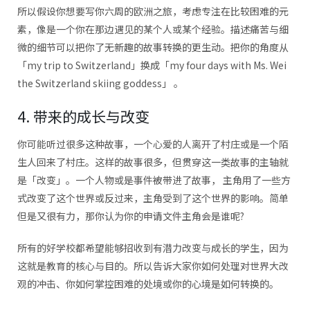
所以假设你想要写你六周的欧洲之旅，考虑专注在比较困难的元
素，像是一个你在那边遇见的某个人或某个经验。描述痛苦与细
微的细节可以把你了无新趣的故事转换的更生动。把你的角度从
「my trip to Switzerland」换成「my four days with Ms. Wei
the Switzerland skiing goddess」 。
4. 带来的成长与改变
你可能听过很多这种故事，一个心爱的人离开了村庄或是一个陌
生人回来了村庄。这样的故事很多，但贯穿这一类故事的主轴就
是「改变」。一个人物或是事件被带进了故事， 主角用了一些方
式改变了这个世界或反过来，主角受到了这个世界的影响。简单
但是又很有力，那你认为你的申请文件主角会是谁呢?
所有的好学校都希望能够招收到有潜力改变与成长的学生，因为
这就是教育的核心与目的。所以告诉大家你如何处理对世界大改
观的冲击、你如何掌控困难的处境或你的心境是如何转换的。