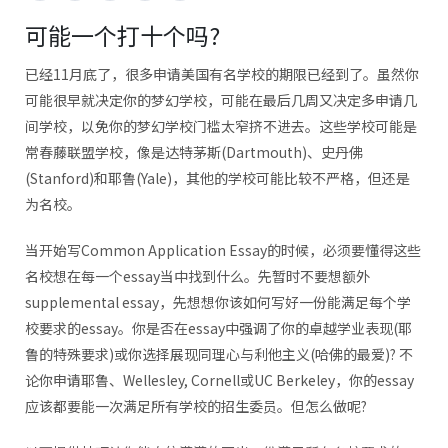
可能一个打十个吗?
已经11月底了，很多申请美国有名学校的期限已经到了。虽然你
可能很早就决定你的梦幻学校，可能在最后几周又决定多申请几
间学校，以免你的梦幻学校门槛太窄挤不进去。这些学校可能是
常春藤联盟学校，像是达特茅斯(Dartmouth)、史丹佛
(Stanford)和耶鲁(Yale)，其他的学校可能比较不严格，但还是
为名校。
当开始写Common Application Essay的时候，必须要懂得这些
名校想在每一个essay当中找到什么。先暂时不要想额外
supplemental essay，先想想你该如何写好一份能满足每个学
校要求的essay。你是否在essay中强调了你的卓越学业表现(耶
鲁的特殊要求)或你选择展现同理心与利他主义(哈佛的最爱)? 不
论你申请耶鲁、Wellesley, Cornell或UC Berkeley，你的essay
应该都要能一次满足所有学校的招生委员。但怎么做呢?