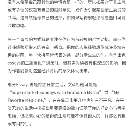
没有人希望自己跟其他的申请者是一样的，所以如果对于非主流
或有争议的议题有自己的强烈意见，或许会引起某些招生委员的
共鸣。这当然是你自己的选择，你如果写得很轻浮或愚蠢则可能
会被忽略。
另一个冒险的方式就是专注在你行为与转被的哲学动机，而非你
过往经验所带来的兴奋与新奇。把你的人生经验想像成许多块有
趣的拼图，每一块拼图皆代表的某一部分活生生的你。有些出色
essays的主题看似平淡无味，但其实对读者有很深远的影响，因
为作者能够将这些经验背后的意义体现出来。
部分Essays则是挖掘日常生活，文章标题可能是
“Supermarket Sundays with Grandma Myrna” 或 “My
Favorite Medicine,”，在在显现出平凡中也能有不平凡。在平
淡无奇的生活中挖掘出重要意涵的能力证明了你的好奇心与哲学
思维，但必须小心的是你的生活可能不像其他人的一样那么有趣
或有目的性 。