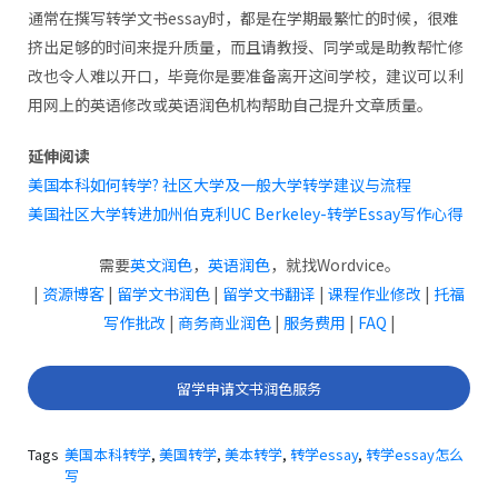
通常在撰写转学文书essay时，都是在学期最繁忙的时候，很难
挤出足够的时间来提升质量，而且请教授、同学或是助教帮忙修
改也令人难以开口，毕竟你是要准备离开这间学校，建议可以利
用网上的英语修改或英语润色机构帮助自己提升文章质量。
延伸阅读
美国本科如何转学? 社区大学及一般大学转学建议与流程
美国社区大学转进加州伯克利UC Berkeley-转学Essay写作心得
需要
英文润色
，
英语润色
，就找Wordvice。
|
资源博客
|
留学文书润色
|
留学文书翻译
|
课程作业修改
|
托福
写作批改
|
商务商业润色
|
服务费用
|
FAQ
|
留学申请文书润色服务
Tags
美国本科转学
,
美国转学
,
美本转学
,
转学essay
,
转学essay怎么
写