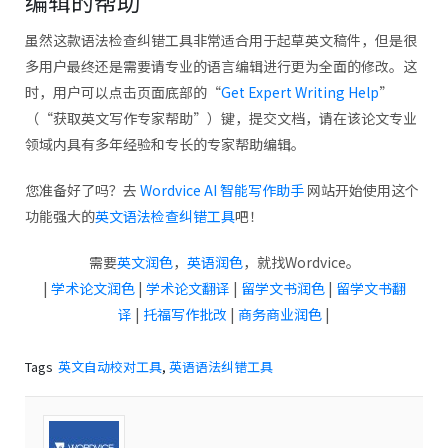
编辑的帮助
虽然这款语法检查纠错工具非常适合用于起草英文稿件，但是很
多用户最终还是需要请专业的语言编辑进行更为全面的修改。这
时，用户可以点击页面底部的“
Get Expert Writing Help
”
（“获取英文写作专家帮助”）键，提交文档，请在该论文专业
领域内具有多年经验和专长的专家帮助编辑。
您准备好了吗？去
Wordvice AI 智能写作助手
网站开始使用这个
功能强大的
英文语法检查纠错工具
吧！
需要
英文润色
，
英语润色
，就找Wordvice。
|
学术论文润色
|
学术论文翻译
|
留学文书润色
|
留学文书翻
译
|
托福写作批改
|
商务商业润色
|
Tags
英文自动校对工具
,
英语语法纠错工具