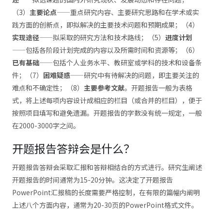
（3）
主要论点
——重点研究内容、主要研究思路和在学术或实
践方面的创新点，即拟解决的主要技术问题和预期成果；（4）
实现途径
——拟采取的研究方法和技术路线；（5）
进度计划
——包括各阶段计划完成的内容以及所需时间和资源等；（6）
已有基础
——包括个人业务水平、教研室或学科的技术和设备条
件；（7）
困难疑惑
——研究中有待解决的问题，即主要关注的
难点和不确定性；（8）
主要参考文献
。开题报告一般为表格
式，将上述每项内容设计成相应的栏目（或合并的栏目），便于
按照项目填写和避免遗漏。开题报告的字数没有统一规定，一般
在2000-3000字之间。
开题报告答辩会是什么？
开题报告答辩会采取汇报和答辩相结合的方式进行。研究生阐述
开题报告的时间通常为15-20分钟。这决定了开题报告
PowerPoint汇报稿的长度需要严格控制，在有限的篇幅内阐明
上述八个方面内容，通常为20-30页的PowerPoint格式文件。