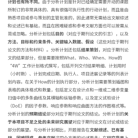
计划也有所不同。
由于分析计划是针对已经确定需要开动的课题
所制订的非常具体的、具有很强可执行性的行动计划，而且是由
熟悉项目或参与策划的主管批准的，因此通常无需给出文献综述
和论述已有基础，而且在困难疑惑和参考文献方面也可以按需从
简或忽略。分析计划包括
目的
（对应于期刊论文的引言），以及
方法、目标和约束条件、关键输入数据、假设
（这些对应于期刊
论文的方法和材料）。分析计划还包括
结果策划
，对应于期刊论
文的结果部分，但是需要按照What、Who、When、How的
“4W”工作计划格式撰写，包括开列交付结果明细、计划用时
（小时数）、计划完成日期、执行人、项目进展记录等的列表计
划内容。在关于How的计划执行部分，分析计划需要策划插图和
表格的具体格式和数量，包括定义在设计点和一维或二维参变量
扫值中的多条曲线及其横轴和纵轴参数，以及定义试验设计
（DoE）的因子参数、响应参数和响应曲面方法的作图格式等。
分析计划的
预期结论
部分对应于期刊论文的结论。分析计划的
关
于本项目不足之处的未来研究展望
对应于期刊论文在讨论或结论
部分的展望。与分析计划相比，开题报告在
文献综述、已有基
础、困难疑惑、参考文献
这四个方面的论述更多；在
研究背景
上