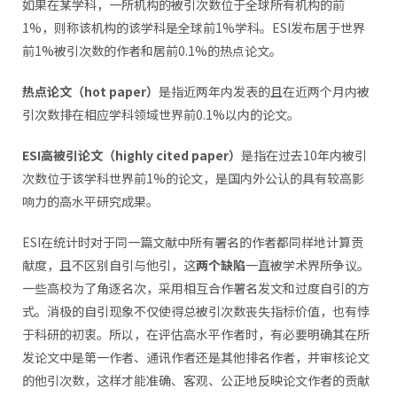
如果在某学科，一所机构的被引次数位于全球所有机构的前
1%，则称该机构的该学科是全球前1%学科。ESI发布居于世界
前1%被引次数的作者和居前0.1%的热点论文。
热点论文（hot paper）
是指近两年内发表的且在近两个月内被
引次数排在相应学科领域世界前0.1%以内的论文。
ESI高被引论文（highly cited paper）
是指在过去10年内被引
次数位于该学科世界前1%的论文，是国内外公认的具有较高影
响力的高水平研究成果。
ESI在统计时对于同一篇文献中所有署名的作者都同样地计算贡
献度，且不区别自引与他引，这
两个缺陷
一直被学术界所争议。
一些高校为了角逐名次，采用相互合作署名发文和过度自引的方
式。消极的自引现象不仅使得总被引次数丧失指标价值，也有悖
于科研的初衷。所以，在评估高水平作者时，有必要明确其在所
发论文中是第一作者、通讯作者还是其他排名作者，并审核论文
的他引次数，这样才能准确、客观、公正地反映论文作者的贡献