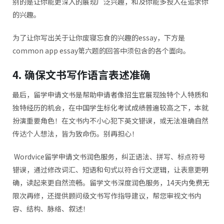
别的是让你能更深入的展现广泛兴趣，和及你能多投入在追求你
的兴趣。
为了让你写出关于让你废寝忘食的兴趣的essay，下方是
common app essay第六题的回答中须包含的各个面向。
4. 确保文书写作语言表述准确
最后，留学申请文书是帮助申请者像招生官展现独特个人特质和
独特经历的机会，在中国学生标化考试成绩普遍较高之下，本就
扮演重要角色！在文书内不小心犯下英文错误，或无法准确自然
传达个人想法，皆为致命伤。别再担心！
Wordvice留学申请文书润色服务，纠正语法、拼写、标点符号
错误，通过修改词汇、短语和句式以符合行文逻辑，让表意更明
确，读起来更自然流畅。留学文书深度润色服务，14天内免费无
限次再修，还提供顾问级文书写作指导建议，帮您审视文书内
容、结构、脉络、叙述！