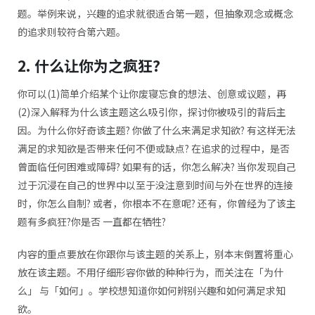
题。举例来说，兴趣的追求就很适合第一题，但抽象观念或概念
的追求则较符合第六题。
2. 什么让你为之疯狂?
你可以(1)简单介绍某个让你废寝忘食的想法、创意或议题，再
(2)深入解释为什么该主题这么吸引你，探讨你被吸引的背后主
因。为什么你好奇该主题? 你做了什么来满足求知欲? 有这样无法
满足的求知欲是否带来任何不便或缺点? 在追求的过程中，是否
曾面临任何困难或障碍? 如果有的话，你怎么解决? 当你发现自己
过于沉浸在自己的世界中以至于没注意到时间与外在世界的连接
时，你怎么自制? 或者，你根本不在意呢? 还有，你曾经为了该主
题有多疯狂?你是否 一直都在牺牲?
内容的重点要放在你跟你与该主题的关系上，别本末倒置将重心
放在该主题。不用仔细形容你做的种种行为，而关注在「为什
么」 与「如何」。学校想知道你如何辨别兴趣和如何满足求知
欲。