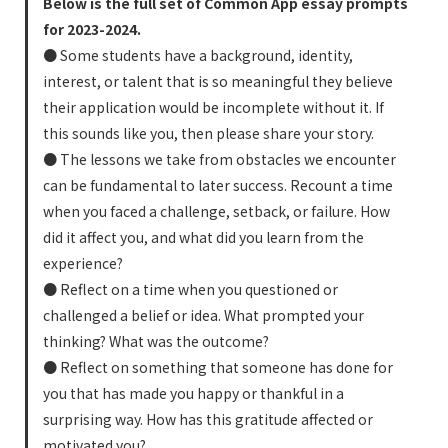
Below is the full set of Common App essay prompts
for 2023-2024.
● Some students have a background, identity,
interest, or talent that is so meaningful they believe
their application would be incomplete without it. If
this sounds like you, then please share your story.
● The lessons we take from obstacles we encounter
can be fundamental to later success. Recount a time
when you faced a challenge, setback, or failure. How
did it affect you, and what did you learn from the
experience?
● Reflect on a time when you questioned or
challenged a belief or idea. What prompted your
thinking? What was the outcome?
● Reflect on something that someone has done for
you that has made you happy or thankful in a
surprising way. How has this gratitude affected or
motivated you?