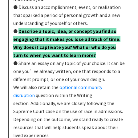
● Discuss an accomplishment, event, or realization
that sparked a period of personal growth and a new
understanding of yourself or others.
●
Describe a topic, idea, or concept you find so
engaging that it makes you lose all track of time.
Why does it captivate you? What or who do you
turn to when you want to learn more?
● Share an essay on any topic of your choice. It can be
one you’ve already written, one that responds to a
different prompt, or one of your own design.
We will also retain the
optional community
disruption
question within the Writing
section. Additionally, we are closely following the
Supreme Court case on the use of race in admissions.
Depending on the outcome, we stand ready to create
resources that will help students speak about their
lived experiences.