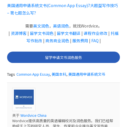
美国通用申请系统文书(Common App Essay)7大题型写作技巧
– 第七题怎么写？
需要
英文润色
，
英语润色
，就找Wordvice。
|
资源博客
|
留学文书润色
|
留学文书翻译
|
课程作业修改
|
托福
写作批改
|
商务商业润色
|
服务费用
|
FAQ
|
留学申请文书润色服务
Tags
Common App Essay
,
美国本科
,
美国通用申请系统文书
关于
Wordvice China
Wordvice提供高质量的英语编辑校对及润色服务。我们已经帮
助成千上万的研究人员、学生、作家和企业提升英文写作能