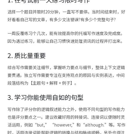
选择一个题目并限时20分钟，一直写不要停。当时间结束时，好
好看看自己写的文章，有多少文法错误?有多少个完整句子?
一周反覆练习个几次，能有效提高你的托福写作速度及完成度。
因为透过练习，能够让自己习惯快速处理资讯的过程并打出来。
2. 质比量重要
综合写作需要关注细节，掌握听力要点与细节，整体上下文逻辑
要贯通。独立写作需要专注在支持观点的原因与实例表达，中间
段落结构为【主题句 + 解释 + 例子】。
3. 学习你能使用自如的句型
写作除了评分你的逻辑叙述能力之外，使用不同句型的写作能力
也是评分要点之一。建议收藏好用的转接词、连接词以便随时灵
活运用，例如“but,” “however,”和“although.”等。写作
时，活用连接词能帮助逻辑的转换与结构脉络顺畅，另外也得注