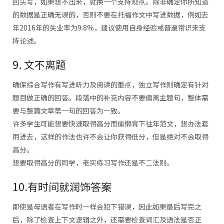
回头写，如果想不出来，就换一个支持观点。除非确定你所知道
的数据是正确无误的，否则不要在托福作文中写进数据，例如去
年2016年的失业率为9.8%，建议使用自身经验或普遍常识来支
持论述。
9. 文不离题
确保综合写作有写进听力及阅读的重点，独立写作则确定有针对
题目做正确的回答。段落中的补充内容不要偏离主题句，整体需
要与整篇文章第一句的回答为一致。
许多学生可能想要快速取得高分而偷懒背下往年范文，想办法套
用进去，这样的作法也许不会让你获得低分，但是绝对不会取得
高分。
想要取得高分的同学，老实练习写作还是不二法则。
10.有时间就润饰答案
即使是母语者在写作时一样会犯下错误，因此如果最后写完之
后，除了检查上下文逻辑之外，还需要检查词汇及语法是否正