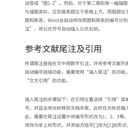
动变成“图1-2”。然后，对于第二章的第一幅插
与插图类似，区别是表题位于表格上方，而图题位于
图和新表，Word会自动修改原图和原表的编号分别
注”，将公式符号自动插入公式右侧。
参考文献尾注及引用
所谓尾注是指在文中用数字引注，并将参考文献列
自动编号链接功能，需要使用“插入尾注”的功能
“交叉引用”的功能。
插入尾注的步骤如下：在引用位置选择“引用”菜单
号，并且会将光标移到文档末尾，此时在光标处输入参
此，需要在尾注设置中将编号形式改为1、2、3等
修改为非上标形式，并添加方括号[ ]改为[1]的形式