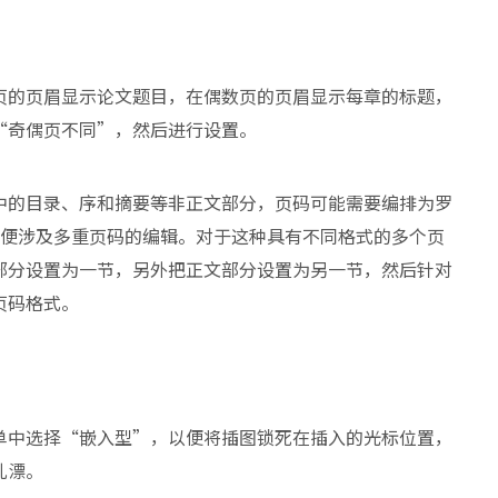
页的页眉显示论文题目，在偶数页的页眉显示每章的标题，
“奇偶页不同”，然后进行设置。
中的目录、序和摘要等非正文部分，页码可能需要编排为罗
字。这便涉及多重页码的编辑。对于这种具有不同格式的多个页
部分设置为一节，另外把正文部分设置为另一节，然后针对
页码格式。
单中选择“嵌入型”，以便将插图锁死在插入的光标位置，
乱漂。