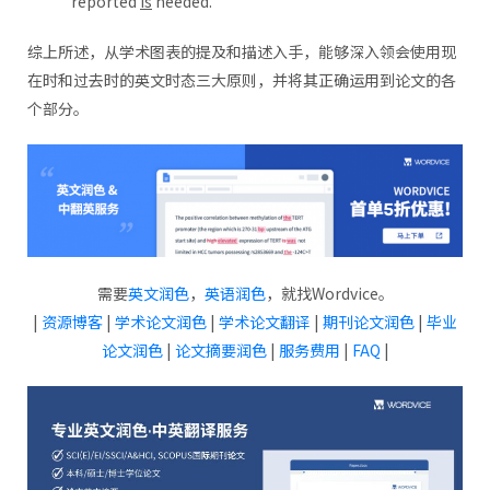
reported
is
needed.”
综上所述，从学术图表的提及和描述入手，能够深入领会使用现
在时和过去时的英文时态三大原则，并将其正确运用到论文的各
个部分。
需要
英文润色
，
英语润色
，就找Wordvice。
|
资源博客
|
学术论文润色
|
学术论文翻译
|
期刊论文润色
|
毕业
论文润色
|
论文摘要润色
|
服务费用
|
FAQ
|