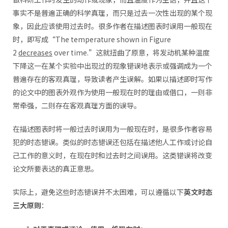
事实不是普遍正确的科学真理，而只是过去一次性出现的某个现
象，因此应该使用过去时。很多作者在描述图表时误用一般现在
时，即写成“The temperature shown in Figure
2
decreases
over time.”这就扭曲了原意，将发动机某种温度
下降这一在某个实验中出现过的现象错误地表示或强调成为一个
普遍存在的客观真理，导致读者产生误解。如果以描述即时写作
的论文中的图表外观作为使用一般现在时的理由或借口，一则非
常牵强，二则存在客观真理方面的误导。
在描述图表时将一般过去时误用为一般现在时，是很多作者容易
犯的时态错误。类似的时态错误还包括在描述他人工作或讨论自
己工作的意义时，在现在时和过去时之间误用。这类错误将改变
论文所要表达的真正意思。
实际上，避免这些时态错误并不太困难，可以遵循以下
英文时态
三大原则
：