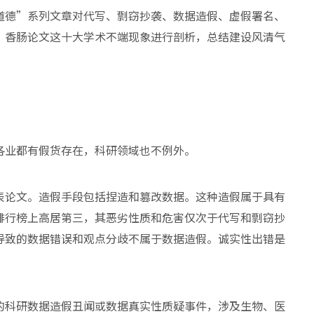
道德”系列文章对代写、剽窃抄袭、数据造假、虚假署名、
、香肠论文这十大学术不端现象进行剖析，总结建设风清气
各业都有假货存在，科研领域也不例外。
表论文。造假手段包括捏造和篡改数据。这种造假属于具有
排行榜上高居第三，其恶劣性质和危害仅次于代写和剽窃抄
导致的数据错误和观点分歧不属于数据造假。诚实性出错是
的科研数据造假丑闻或数据真实性质疑事件，涉及生物、医