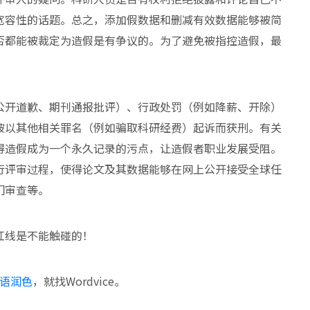
宽容性的话题。总之，添加假数据和删减有效数据能够被简
否都能被裁定为造假是有争议的。为了避免被指控造假，最
公开道歉、期刊通报批评）、行政处罚（例如降薪、开除）
被以其他相关罪名（例如骗取科研经费）起诉而获刑。有关
得造假成为一个永久记录的污点，让造假者职业发展受阻。
行评审过程，使得论文及其数据能够在网上公开接受全球任
门审查等。
红线是不能触碰的！
语润色
，就找Wordvice。