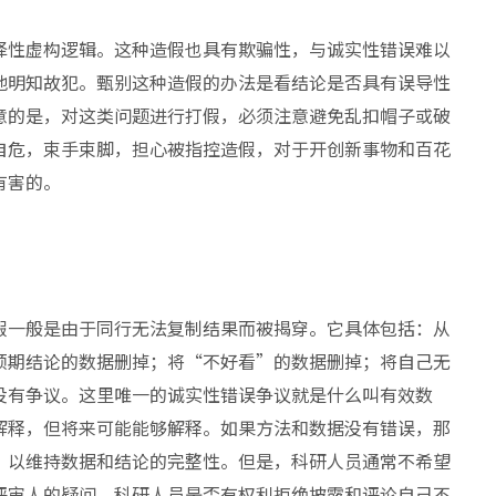
择性虚构逻辑。这种造假也具有欺骗性，与诚实性错误难以
地明知故犯。甄别这种造假的办法是看结论是否具有误导性
意的是，对这类问题进行打假，必须注意避免乱扣帽子或破
自危，束手束脚，担心被指控造假，对于开创新事物和百花
有害的。
假一般是由于同行无法复制结果而被揭穿。它具体包括：从
预期结论的数据删掉；将“不好看”的数据删掉；将自己无
没有争议。这里唯一的诚实性错误争议就是什么叫有效数
解释，但将来可能能够解释。如果方法和数据没有错误，那
，以维持数据和结论的完整性。但是，科研人员通常不希望
评审人的疑问。科研人员是否有权利拒绝披露和评论自己不