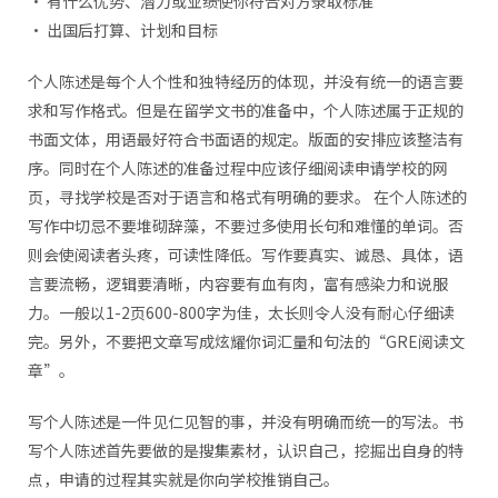
• 有什么优势、潜力或业绩使你符合对方录取标准
• 出国后打算、计划和目标
个人陈述是每个人个性和独特经历的体现，并没有统一的语言要
求和写作格式。但是在留学文书的准备中，个人陈述属于正规的
书面文体，用语最好符合书面语的规定。版面的安排应该整洁有
序。同时在个人陈述的准备过程中应该仔细阅读申请学校的网
页，寻找学校是否对于语言和格式有明确的要求。 在个人陈述的
写作中切忌不要堆砌辞藻，不要过多使用长句和难懂的单词。否
则会使阅读者头疼，可读性降低。写作要真实、诚恳、具体，语
言要流畅，逻辑要清晰，内容要有血有肉，富有感染力和说服
力。一般以1-2页600-800字为佳，太长则令人没有耐心仔细读
完。另外，不要把文章写成炫耀你词汇量和句法的“GRE阅读文
章”。
写个人陈述是一件见仁见智的事，并没有明确而统一的写法。书
写个人陈述首先要做的是搜集素材，认识自己，挖掘出自身的特
点，申请的过程其实就是你向学校推销自己。