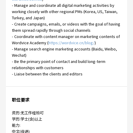
- Manage and coordinate all digital marketing activities by
working closely with other regional PMs (Korea, US, Taiwan,
Turkey, and Japan)
- Create campaigns, emails, or videos with the goal of having
them spread rapidly through social channels
- Coordinate with content manager on marketing contents of
Wordvice Academy (
https://wordvice.cn/blog/
)
- Manage search engine marketing accounts (Baidu, Weibo,
Wechat)
- Be the primary point of contact and build long-term
relationships with customers
- Liaise between the clients and editors
职位要求
资历:无工作经验可
学历:学士(含)以上
能力:
中文(母语)