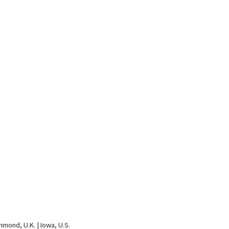
mond, U.K. | Iowa, U.S.