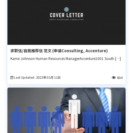
求职信/自我推荐信 范文 (申请Consulting, Accenture)
Kame Johnson Human Resources ManagerAccenture1001 South […]
Last Updated : 2023年 01月 11日
804