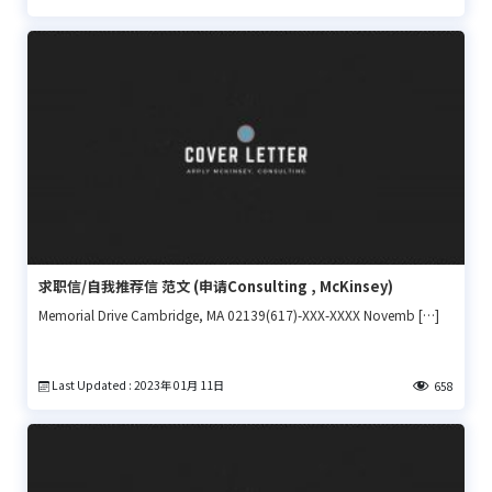
求职信/自我推荐信 范文 (申请Consulting , McKinsey)
Memorial Drive Cambridge, MA 02139(617)-XXX-XXXX Novemb […]
Last Updated : 2023年 01月 11日
658