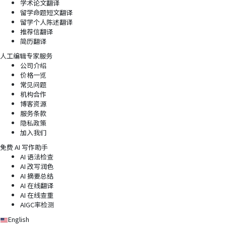
学术论文翻译
留学命题短文翻译
留学个人陈述翻译
推荐信翻译
简历翻译
人工编辑专家服务
公司介绍
价格一览
常见问题
机构合作
博客资源
服务条款
隐私政策
加入我们
免费 AI 写作助手
AI 语法检查
AI 改写润色
AI 摘要总结
AI 在线翻译
AI 在线查重
AIGC率检测
English