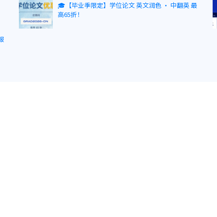
🎓【毕业季限定】学位论文 英文润色 · 中翻英 最
高65折！
服